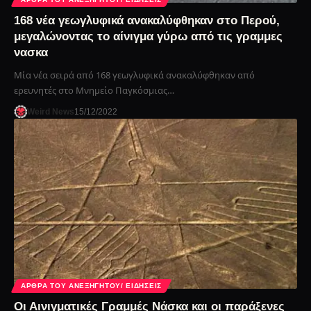
168 νέα γεωγλυφικά ανακαλύφθηκαν στο Περού,
μεγαλώνοντας το αίνιγμα γύρω από τις γραμμες
νασκα
Μία νέα σειρά από 168 γεωγλυφικά ανακαλύφθηκαν από
ερευνητές στο Μνημείο Παγκόσμιας…
Weird News
15/12/2022
ΆΡΘΡΑ ΤΟΥ ΑΝΕΞΉΓΗΤΟΥ/ ΕΙΔΉΣΕΙΣ
Οι Αινιγματικές Γραμμές Νάσκα και οι παράξενες