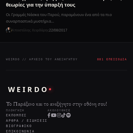
θεωρίες για την ύπαρξή τους
Οι Γραμμές Νάσκα του Περού, παραμένουν ένα από τα πιο
συναρπαστικά μυστήρια…
Αποστόλης Χειρδάρης
22/08/2017
WEIRDO // ΑΡΧΕΊΟ ΤΟΥ ΑΝΕΞΉΓΗΤΟΥ
881 ΕΠΕΙΣΌΔΙΑ
WEIRDO
Το Παράξενο και το ανεξήγητο στην οθόνη σου!
ΠΛΟΉΓΗΣΗ
ΑΚΟΛΟΎΘΗΣΕ
ΕΚΠΟΜΠΈΣ
ΆΡΘΡΑ / ΕΙΔΉΣΕΙΣ
ΒΙΟΓΡΑΦΙΚΌ
ΕΠΙΚΟΙΝΩΝΊΑ