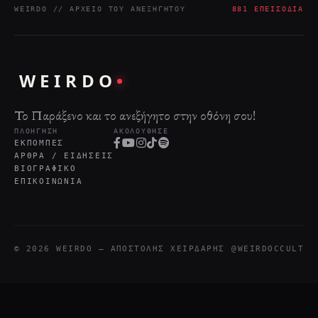
WEIRDO // ΑΡΧΕΊΟ ΤΟΥ ΑΝΕΞΉΓΗΤΟΥ
881 ΕΠΕΙΣΌΔΙΑ
WEIRDO
Το Παράξενο και το ανεξήγητο στην οθόνη σου!
ΠΛΟΉΓΗΣΗ
ΑΚΟΛΟΎΘΗΣΕ
ΕΚΠΟΜΠΈΣ
ΆΡΘΡΑ / ΕΙΔΉΣΕΙΣ
ΒΙΟΓΡΑΦΙΚΌ
ΕΠΙΚΟΙΝΩΝΊΑ
© 2026 WEIRDO — ΑΠΟΣΤΌΛΗΣ ΧΕΙΡΔΆΡΗΣ
@WEIRDOCCULT