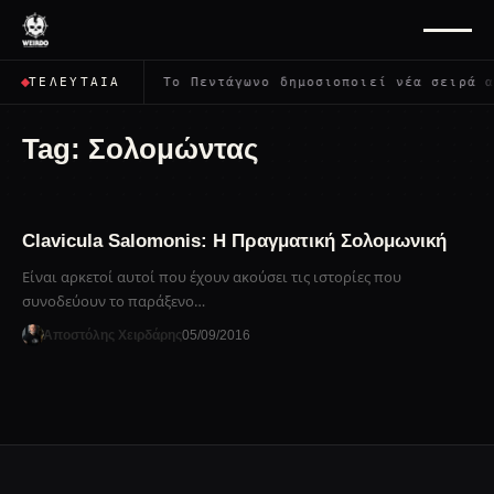
ρέψει όλους;
✦
Το Πεντάγωνο δημοσιοποιεί νέα σειρά α
ΤΕΛΕΥΤΑΊΑ
Tag:
Σολομώντας
Clavicula Salomonis: H Πραγματική Σολομωνική
Είναι αρκετοί αυτοί που έχουν ακούσει τις ιστορίες που
συνοδεύουν το παράξενο…
Αποστόλης Χειρδάρης
05/09/2016