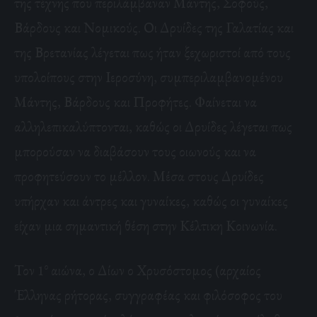
της τέχνης που περιλάμβαναν Μάντης, Σοφούς,
Βάρδους και Νομικούς. Οι Δρυίδες της Γαλατίας και
της Βρετανίας λέγεται πως ήταν ξεχωριστοί από τους
υπολοίπους στην Ιεροσύνη, συμπεριλαμβανομένου
Μάντης, Βάρδους και Προφήτες. Φαίνεται να
αλληλεπικαλύπτονται, καθώς οι Δρυίδες λέγεται πως
μπορούσαν να διαβάσουν τους οιωνούς και να
προφητεύσουν το μέλλον. Μέσα στους Δρυίδες
υπήρχαν και άντρες και γυναίκες, καθώς οι γυναίκες
είχαν μια σημαντική θέση στην Κέλτικη Κοινωνία.
ο
Τον 1
αιώνα, ο Δίων ο Χρυσόστομος (αρχαίος
Έλληνας ρήτορας, συγγραφέας και φιλόσοφος του