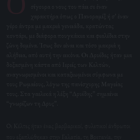
Ό
σίγουρα ο νους του πάει σε έναν
χαρακτήρα όπως ο Πανοραμίξ ή σ’ έναν
γέρο άντρα με μακριά γενειάδα, κρατώντας
κοντάρι, με διάφορα πουγκάκια και φιαλίδια στην
ζώνη δεμένα. Ίσως δεν είναι και τόσο μακριά η
αλήθεια, από αυτή την εικόνα. Οι Δρυίδες ήταν μια
δοξασμένη κάστα από Ιερείς των Κελτών,
αναγνωρισμένοι και καταξιωμένοι σύμφωνα με
τους Ρωμαίους, λόγω της πανίσχυρης Μαγείας
τους. Στα γαελικά η λέξη “Δρυίδης” σημαίνει
“γνωρίζων τη Δρυς”.
Οι Κέλτες ήταν ένας βαρβαρικοί, φυλετικοί άνθρωποι
που εξαπλώθηκαν στην Γαλατία, τη Βρετανία, την