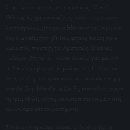
θεωρείται ο κυριότερος εκπρόσωπος της Κυνικής
Φιλοσοφίας, χρησιμοποιώντας τον αστεϊσμό και το
λογοπαίγνιο ως μέσο για τα διδάγματά του) σημείωσε
ο
πως οι Δρυίδες ήταν ήδη ένας αρχαίος θεσμός τον 4
αιώνα π.Χ., την εποχή του Αριστοτέλη. Ο Ιούλιος
Καίσαρας είπε πως οι Γαλάτες Δρυίδες ήταν μια από
τις δυο πιο υψηλές κάστες μαζί με τους Ιππότες, και
όπως αυτοί, ήταν οργανωμένοι κάτω από μία επίτιμη
κεφαλή. Στην Ιρλανδία, οι Δρυίδες ήταν η δεύτερη από
τις τρεις υψηλές κάστες, κατώτεροι από τους Ευγενείς
και ανώτεροι από τους ακτήμονες.
Στα περισσότερα όμως αρχεία, οι Δρυίδες ήταν οι