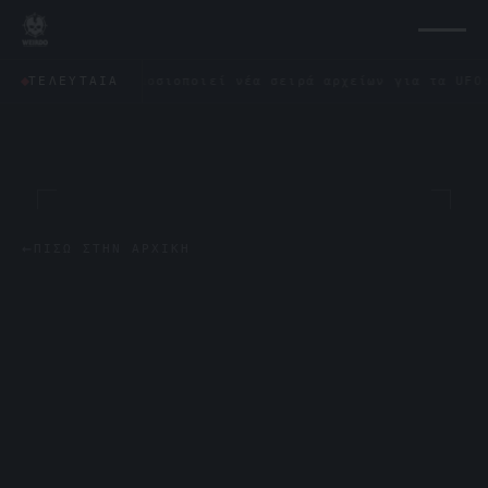
άγωνο δημοσιοποιεί νέα σειρά αρχείων για τα UFO: «Δεν έμ
ΤΕΛΕΥΤΑΊΑ
←
ΠΊΣΩ ΣΤΗΝ ΑΡΧΙΚΉ