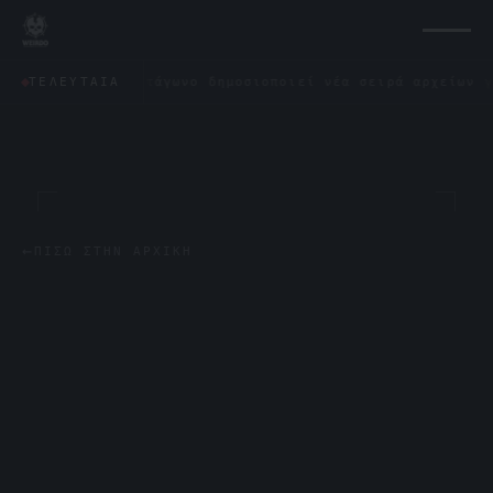
✦
Το Πεντάγωνο δημοσιοποιεί νέα σειρά αρχείων για τα
ΤΕΛΕΥΤΑΊΑ
←
ΠΊΣΩ ΣΤΗΝ ΑΡΧΙΚΉ