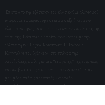
Έπειτα από την εξάσκηση του κλασικού Διαλογισμού
μπορούμε να περάσουμε σε ένα πιο εξειδικευμένο
πλαίσιο άσκησης το οποίο επιταχύνει την αφύπνιση της
επίφυσης. Κάτι τέτοιο θα γίνει ευκολότερα με την
εξάσκηση της Γιόγκα Κουνταλίνι. Η Ενέργεια
Κουνταλίνι που βρίσκεται στο τσάκρα της
σπονδυλικής στήλης είναι ο “ενισχυτής” της ενέργειας
που ανεβαίνει προς τα επάνω στο ενεργειακό σώμα
μας μέσα από τις πρακτικές Κουνταλίνι,
μεγαλώνοντας την ενεργειακή ισχύ του πνευματικού
μας εαυτού. Μέσα από αυτές τις πρακτικές το άτομο
μπορεί να έρθει σε επαφή με την πανίσχυρη αλλά για