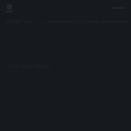
Το Πεντάγωνο δημοσιοποιεί νέα σειρά αρχείων για τα UFO:
ΤΕΛΕΥΤΑΊΑ
←
ΠΊΣΩ ΣΤΗΝ ΑΡΧΙΚΉ