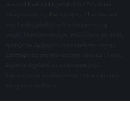
Amschel Rothschild, γεννηθείς το 1744, σε μια
παραγκούπολη της Φρανκφούρτης. Ήταν ένας από
τους δεκάδες χιλιάδες περιθωριοποιημένους της
εποχής. Μεγαλώνοντας έγινε υπάλληλος σε μια μικρή
τράπεζα του Αμβούργου, όπου έμαθε την «τέχνη».
Επιστρέφοντας στη Φρανκφούρτη, σε ηλικία 19 ετών,
άρχισε να ασχολείται με «μικροτραπεζική»,
διακινώντας και ανταλλάσσοντας σπάνια νομίσματα
και σχετικές επενδύσεις.
Ήταν σε αυτό το σημείο που το όνομα Ρότσιλντ
ενεπλάκη σε σενάριο χειρισμού χρημάτων στο
παρασκήνιο πολέμων. Ο Meyer ήταν πιστός στην