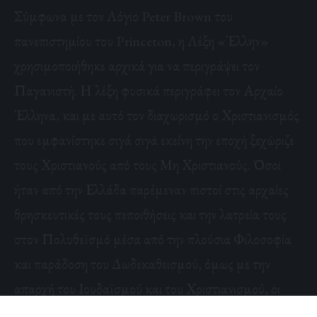
Σύμφωνα με τον Λόγιο Peter Brown του
πανεπιστημίου του Princeton, η Λέξη «Έλλην»
χρησιμοποιήθηκε αρχικά για να περιγράψει τον
Παγανιστή. Η λέξη φυσικά περιγράφει τον Αρχαίο
Έλληνα, και με αυτό τον διαχωρισμό ο Χριστιανισμός
που εμφανίστηκε σιγά σιγά εκείνη την εποχή ξεχώριζε
τους Χριστιανούς από τους Μη Χριστιανούς. Όσοι
ήταν από την Ελλάδα παρέμεναν πιστοί στις αρχαίες
θρησκευτικές τους πεποιθήσεις και την λατρεία τους
στον Πολυθεϊσμό μέσα από την πλούσια Φιλοσοφία
και παράδοση του Δωδεκαθεισμού, όμως με την
απαρχή του Ιουδαϊσμού και του Χριστιανισμού, οι
λάτρεις της νέας θρησκείας ήθελαν να σιγουρευτούν