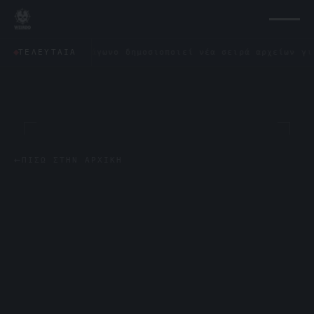
Το Πεντάγωνο δημοσιοποιεί νέα σειρά αρχείων για τα UF
ΤΕΛΕΥΤΑΊΑ
←
ΠΊΣΩ ΣΤΗΝ ΑΡΧΙΚΉ