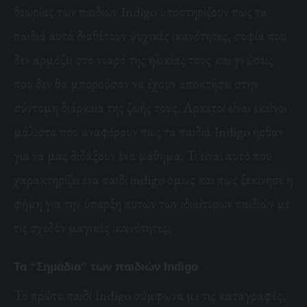
θεωρίας των παιδιών Indigo υποστηρίζουν πως τα
παιδιά αυτά διαθέτουν ψυχικές ικανότητες, σοφία που
δεν αρμόζει στο νεαρό της ηλικίας τους και γνώσεις
που δεν θα μπορούσαν να έχουν αποκτήσει στην
σύντομη διάρκεια της ζωής τους. Αρκετοί είναι εκείνοι
μάλιστα που αναφέρουν πως τα παιδιά Indigo ήρθαν
για να μας διδάξουν ένα μάθημα. Τι είναι αυτό που
χαρακτηρίζει ένα παιδί indigo όμως και πως ξεκίνησε η
φήμη για την ύπαρξη αυτών των ιδιαίτερων παιδιών με
τις σχεδόν μαγικές ικανότητες;
Τα “Σημάδια” των παιδιών Indigo
Το πρώτο παιδί Indigo σύμφωνα με τις καταγραφές,