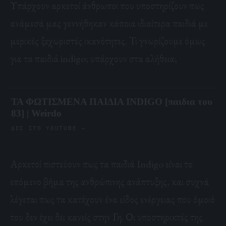
Υπάρχουν αρκετοί άνθρωποι που υποστηρίζουν πως
ανάμεσά μας γεννήθηκαν κάποια ιδιαίτερα παιδιά με
μερικές ξεχωριστές ικανότητες. Τι γνωρίζουμε όμως
για τα παιδιά indigo; υπάρχουν στα αλήθεια;
ΤΑ ΦΩΤΙΣΜΕΝΑ ΠΑΙΔΙΑ INDIGO [παιδια του
83] | Weirdo
ΔΕΣ ΣΤΟ YOUTUBE →
Αρκετοί πιστεύουν πως τα παιδιά Indigo είναι το
επόμενο βήμα της ανθρώπινης ανάπτυξης, και συχνά
λέγεται πως τα κατέχουν ένα είδος ενέργειας που όμοιό
του δεν έχει δει κανείς στην Γη. Οι υποστηρικτές της