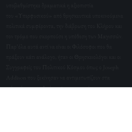
υποβαθμίστηκε δραματικά η αξιοπιστία
του «Υπερφυσικού» από θρησκευτικά υποκινούμενα
πολιτικά συμφέροντα, την διάβρωση του Κλήρου και
τον τρόμο που σκορπούσε η υπόθεση των Μαγισσών.
Παρ’όλα αυτά αντί να είναι οι Φιλόσοφοι που θα
πράξουν κάτι ανάλογο, ήταν οι Θρησκειολόγοι και οι
Συγγραφείς του Πολιτικού Κόσμου όπως ο Joseph
Addison που ξεκίνησαν να αντιμετωπίζουν στα
κείμενά τους το Απόκρυφο ως αντικείμενο
χλευασμού, παραλογισμού και οπισθοδρομικότητας.
Για παράδειγμα το έργο του Addison “The
Drummer” ήταν μία καρικατούρα του “The
Drummer of Tedworth”, μίας υπόθεσης