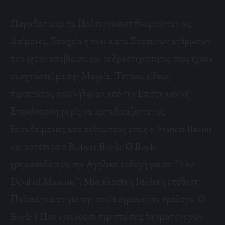
Παραδοσιακά τα Πολτεργκαιστ θεωρούνταν ως
Δαίμονες, Στοιχεία ή πνεύματα Σκοτεινών ανθρώπων
που έχουν αποβιώσει και οι δραστηριότητές τους έχουν
συσχετιστεί με την Μαγεία. Τέτοιου είδους
περιπτώσεις ερευνήθηκαν από την Επιστημονική
Επανάσταση χωρίς να καταδικάζονται ως
δεισυδαιμονίες από ανθρώπους όπως ο Francis Bacon
και αργότερα ο Robert Boyle. Ο Boyle
χρηματοδότησε την Αγγλική εκδογή για το “The
Devil of Mascon”, Μία κλασική Γαλλική υπόθεση
Πολτεργκαιστ για την οποία έγραψε τον πρόλογο. Ο
Boyle ( Που ερευνούσε περιπτώσεις θαυματουργών