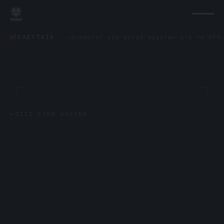
γωνο δημοσιοποιεί νέα σειρά αρχείων για τα UFO: «Δεν έμ
ΤΕΛΕΥΤΑΊΑ
←
ΠΊΣΩ ΣΤΗΝ ΑΡΧΙΚΉ