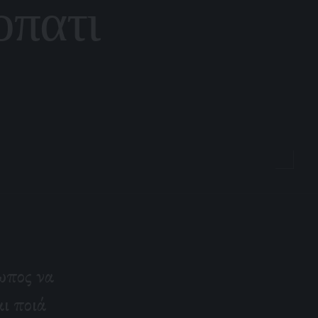
οπατι
ωπος να
ι ποιά