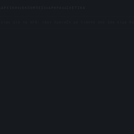
ΑΡΧΙΚΉ
ΕΚΠΟΜΠΈΣ
ΆΡΘΡΑ
ΣΧΕΤΙΚΆ
1
02
03
04
 τα UFO: «Δεν έμοιαζε με τίποτα από όσα είχα δει»
✦