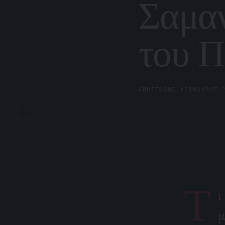
Σαμαν
του Π
ΑΠΟΣΤΌΛΗΣ ΧΕΙΡΔΆΡΗΣ
/
Τ
ι
μ