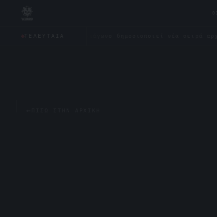
0
ς;
✦
Το Πεντάγωνο δημοσιοποιεί νέα σειρά αρχείων για
ΤΕΛΕΥΤΑΊΑ
←
ΠΊΣΩ ΣΤΗΝ ΑΡΧΙΚΉ