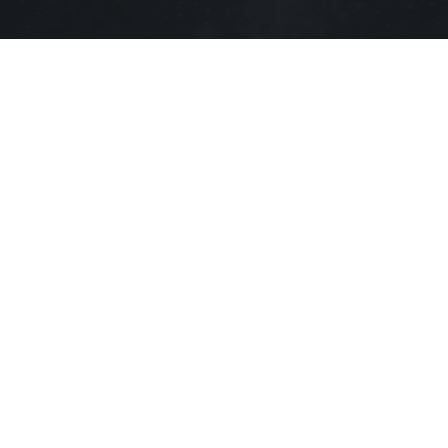
2. Reality and the extended mind
Το Reality and the Extendend Mind ερευνά τα
φαινόμενα Ψ με φαινομενικά αποτελέσματα σε
πειράματα που διεξήχθησαν πάνω σε ζητήματα όπως η
Τηλεπάθεια, η δυνατότητα επικοινωνίας με τους
Νεκρούς, η πρόβλεψη του Μέλλοντος και γενικώς τις
Ψυχικές Δυνάμεις του ανθρώπου. Το Ντοκιμαντέρ