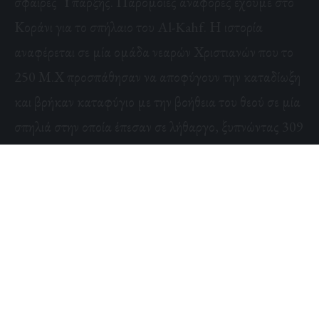
σφαίρες Ύπαρξης. Παρόμοιες αναφορές έχουμε στο
Κοράνι για το σπήλαιο του Al-Kahf. Η ιστορία
αναφέρεται σε μία ομάδα νεαρών Χριστιανών που το
250 Μ.Χ προσπάθησαν να αποφύγουν την καταδίωξη
και βρήκαν καταφύγιο με την βοήθεια του θεού σε μία
σπηλιά στην οποία έπεσαν σε λήθαργο, ξυπνώντας 309
χρόνια αργότερα. Η ιστορία ομοιάζει με την
χριστιανική ιστορία των 7 κοιμώμενων με μερικές
διαφοροποιήσεις.
Μία άλλη ιστορία έρχεται μέσα από τον Ιαπωνικό
Μύθο του Urashima Taro. Ο Urashima ήταν κάποιος
που λέγεται πως επισκέφθηκε το υποθαλάσσιο παλάτι