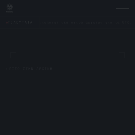
νο δημοσιοποιεί νέα σειρά αρχείων για τα UFO: «Δεν έμοι
ΤΕΛΕΥΤΑΊΑ
←
ΠΊΣΩ ΣΤΗΝ ΑΡΧΙΚΉ