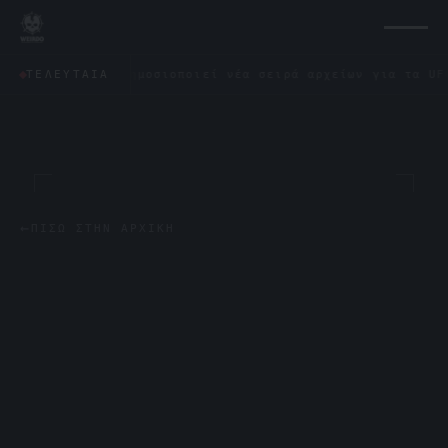
άγωνο δημοσιοποιεί νέα σειρά αρχείων για τα UFO: «Δεν έ
ΤΕΛΕΥΤΑΊΑ
←
ΠΊΣΩ ΣΤΗΝ ΑΡΧΙΚΉ