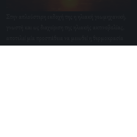
Στην απλούστερη εκδοχή της η ηλιακή γεωμηχανική,
γνωστή και ως διαχείριση της ηλιακής ακτινοβολίας,
αποτελεί μία προσπάθεια να μειωθεί η θερμοκρασία
του πλανήτη, μέσω της ανάκλασης του ηλιακού
φωτός, ή μέσω μεθόδων διαφυγής περισσότερης
θερμότητας στο διάστημα.
Για την εφαρμογή της υπάρχουν τρεις τεχνικές:
Ο θαλάσσιος φωτισμός των σύννεφων, στην
προσπάθεια τα χαμηλά σύννεφα πάνω από τον ωκεανό
να γίνουν πιο ανακλαστικά, ψεκάζοντάς τα με