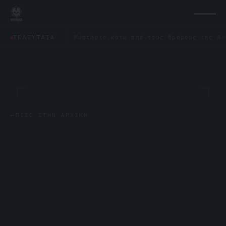
ντας
✦
Μυστήριο κάτω από τους δρόμους της Νέας Υόρκη
ΤΕΛΕΥΤΑΊΑ
←
ΠΊΣΩ ΣΤΗΝ ΑΡΧΙΚΉ