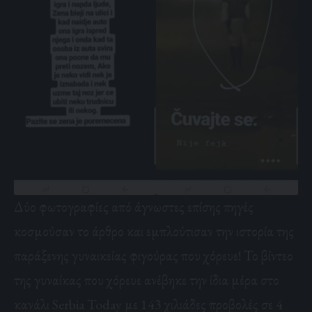
Δύο φωτογραφίες από άγνωστες επίσης πηγές
κοσμούσαν το άρθρο και εμπλούτισαν την ιστορία της
παράξενης γυναικείας φιγούρας που χόρευε! Το βίντεο
της γυναίκας που χόρευε ανέβηκε την ίδια μέρα στο
κανάλι Serbia Today με 143 χιλιάδες προβολές σε 4