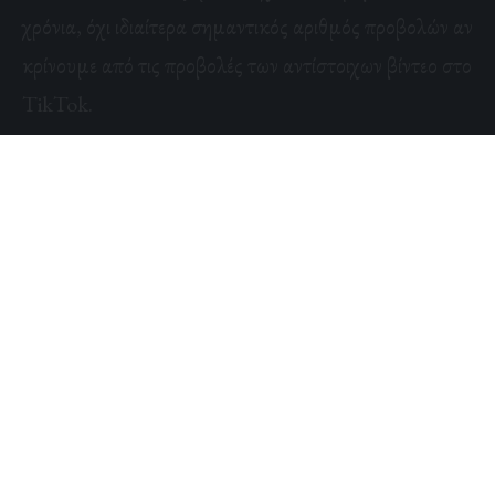
χρόνια, όχι ιδιαίτερα σημαντικός αριθμός προβολών αν
κρίνουμε από τις προβολές των αντίστοιχων βίντεο στο
TikTok.
Horor u Beogradu, žena u narodnoj nošnji igra
kolo u sred noći
ΔΕΣ ΣΤΟ YOUTUBE →
Ο μύθος εξαπλώνεται στα μέσα κοινωνικής
δικτύωσης!
Όπως είναι λογικό ο θρύλος της κοπέλας που χορεύει
τις νύχτες στους δρόμους της Σερβίας και το βίντεο