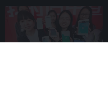
Η σύντομη αποπληρωμή του δανείου, η αγορά
προιόντων που προωθούσε η πλατφόρμα και η
εγγραφή σε συγκεκριμένες υπηρεσίες επέτρεπαν στους
χρήστες να μαζεύουν πόντους που μετατρέπονταν σε
πλεονεκτήματα για μελλοντικά δάνεια ή ψηφιακές