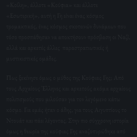
«Κοίλη», άλλοτε «Κούφια» και άλλοτε
«Εσωτερική», αυτή η Γη είναι ένας κόσμος
τρομακτικός, ένας κόσμος σκοτεινών δυνάμεων που
τόσο προσπάθησαν να αποκτήσουν πρόσβαση οι Ναζί,
αλλά και αρκετές άλλες παραστρατιωτικές ή
μυστικιστικές ομάδες.
Πως ξεκίνησε όμως ο μύθος της Κούφιας Γης; Από
τους Αρχαίους Έλληνες και αρκετούς ακόμα αρχαίους
πολιτισμούς που μιλούσαν για τον λεγόμενο κάτω
κόσμο. Για εμάς ήταν ο άδης, για τους Αιγυπτίους το
Ντουάτ και πάει λέγοντας. Στην πιο σύγχρονη ιστορία
όμως η θεωρία της κούφιας Γης αναζοπυρώθηκε από