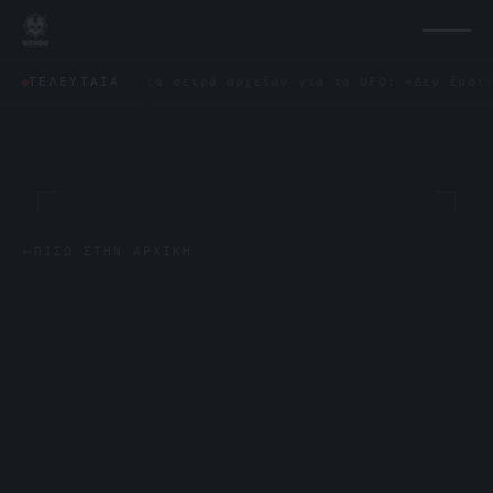
ποιεί νέα σειρά αρχείων για τα UFO: «Δεν έμοιαζε με τίπ
ΤΕΛΕΥΤΑΊΑ
←
ΠΊΣΩ ΣΤΗΝ ΑΡΧΙΚΉ