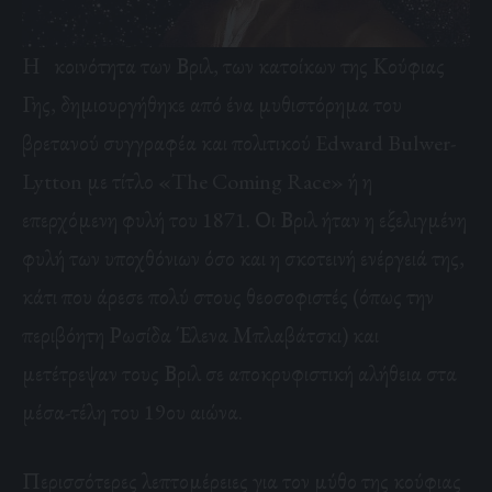
Η κοινότητα των Βριλ, των κατοίκων της Κούφιας
Γης, δημιουργήθηκε από ένα μυθιστόρημα του
βρετανού συγγραφέα και πολιτικού Edward Bulwer-
Lytton με τίτλο «The Coming Race» ή η
επερχόμενη φυλή του 1871. Οι Βριλ ήταν η εξελιγμένη
φυλή των υποχθόνιων όσο και η σκοτεινή ενέργειά της,
κάτι που άρεσε πολύ στους θεοσοφιστές (όπως την
περιβόητη Ρωσίδα Έλενα Μπλαβάτσκι) και
μετέτρεψαν τους Βριλ σε αποκρυφιστική αλήθεια στα
μέσα-τέλη του 19ου αιώνα.
Περισσότερες λεπτομέρειες για τον μύθο της κούφιας