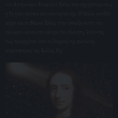
τον Αστρονόμο Έντμουντ Χάλεϊ που ισχυρίστηκε πως
η Γη ήταν κούφια στο εσωτερικό της. Ο Χάλεϊ απέδιδε
μέχρι και το Βόρειο Σέλας στην ύπαρξη αυτού του
πελώριου κενού στο κέντρο του πλανήτη, λέγοντας
πως προερχόταν από τη διαρροή της φωτεινής
ατμόσφαιρας της Κοίλης Γης