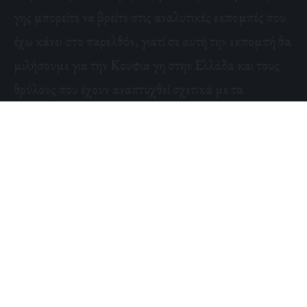
γης μπορείτε να βρείτε στις αναλυτικές εκπομπές που
έχω κάνει στο παρελθόν, γιατί σε αυτή την εκπομπή θα
μιλήσουμε για την Κουφια γη στην Ελλάδα και τους
θρύλους που έχουν αναπτυχθεί σχετικά με τα
παράξενα υπόγεια ανοίγματα της πατρίδας μας.
Γιατί και στην Ελλάδα υπάρχει ο μύθος των
υποχθόνιων κατοίκων που βρίσκονται στους πρόποδες
της Πεντέλης και αφορούν ένα πανάρχαιο πολιτισμό
που ίσως κατάγεται από τους Τιτάνες. Κάπου εδώ
έρχεται στο προσκήνιο όχι μόνο η υπόγεια Αθήνα,
αλλά η υπόγεια Ελλάδα γενικότερα. Ποιά είναι τα μέρη
στην χώρα μας που έχουν ενισχύσει τον μύθο της