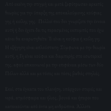
Από εκείνη την στιγμή και μετά ξεφύτρωσαν αρκετές
θεωρίες για την ύπαρξη της αποκαλούμενης κούφιας
γης ή κοίλης γης. Πολλοί που δεν γνωρίζετε την έννοια
αυτή ή δεν έχετε δει τις περασμένες εκπομπές που έχω
κάνει θα αναρωτηθείτε: Τι είναι η κούφια ή κοίλη γη;
Η εξήγηση είναι απλούστατη: Σύμφωνα με την θεωρία
αυτή, η Γη είναι κούφια και διαμπερής στο εσωτερικό
της, αφού επικοινωνεί με την επιφάνεια μέσω των δύο
Πόλων αλλά και με τόσες και τόσες βαθιές σπηλιές.
Εκεί, στα έγκατα του πλανήτη, υπάρχουν στεριές και
νερά, ατμόσφαιρα και ήλιος, βουνά και ήπειροι που
κατοικούνται από όντα μη ανθρώπινα. Άλλοτε