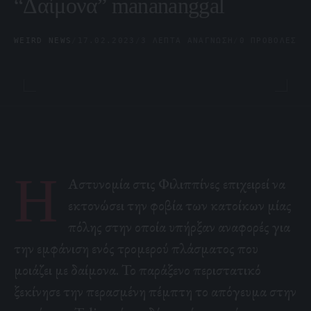
“Δαίμονα” manananggal
WEIRD NEWS
/
17.02.2023
/
3 ΛΕΠΤΆ ΑΝΆΓΝΩΣΗ
/
0 ΠΡΟΒΟΛΈΣ
Η
Αστυνομία στις Φιλιππίνες επιχειρεί να
εκτονώσει
την φοβία των κατοίκων
μίας
πόλης στην οποία υπήρξαν αναφορές για
την εμφάνιση ενός τρομερού πλάσματος που
μοιάζει με δαίμονα. Το παράξενο περιστατικό
ξεκίνησε την περασμένη πέμπτη το απόγευμα στην