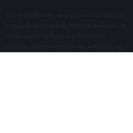
Στην προσπάθειά τους να ηρεμήσουν τους κατοίκους
οι αρχές έδωσαν συνέντευξη τύπου για να μιλήσουν για
το θέμα, και υποσχέθηκαν να μελετήσουν τις
μαρτυρίες. Ζήτησαν επίσης από τους ανθρώπους της
περιοχής να αναφέρουν αμέσως οποιαδήποτε
ασυνήθιστη δραστηριότητα, εμφάνιση ή περιστατικό
στην Αστυνομία. Τους συμβούλευσαν επίσης να μην
διαμοιράζονται ψεύτικες μαρτυρίες και φήμες για
εμφάνιση του manananggal αφού αυτό θα
προκαλούσε ακόμα μεγαλύτερο πανικό και γενική
φοβία.