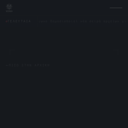
Το Πεντάγωνο δημοσιοποιεί νέα σειρά αρχείων για τα UF
ΤΕΛΕΥΤΑΊΑ
←
ΠΊΣΩ ΣΤΗΝ ΑΡΧΙΚΉ