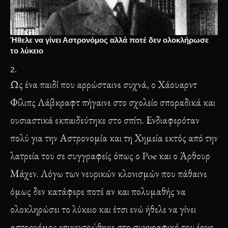
Ήθελε να γίνει Αστρονόμος αλλά ποτέ δεν ολοκλήρωσε
το λύκειο
Ως ένα παιδί που αρρώσταινε συχνά, ο Χάουαρντ
Φίλιπς Λάβκραφτ πήγαινε στο σχολείο σποραδικά και
ουσιαστικά εκπαιδεύτηκε στο σπίτι. Ενδιαφερόταν
πολύ για την Αστρονομία και τη Χημεία εκτός από την
λατρεία του σε συγγραφείς όπως ο Poe και ο Άρθουρ
Μάχεν. Λόγω των νευρικών κλονισμών που πάθαινε
όμως δεν κατάφερε ποτέ αν και πολυμαθής να
ολοκληρώσει το λύκειο και έτσι ενώ ήθελε να γίνει
αστρονόμος επικεντρώθηκε στο συγγραφικό του έργο.