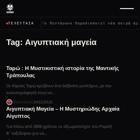
ψει όλους;
✦
Το Πεντάγωνο δημοσιοποιεί νέα σειρά αρχ
ΤΕΛΕΥΤΑΊΑ
Tag:
Αιγυπτιακή μαγεία
Ταρώ : Η Μυστικιστική ιστορία της Μαντικής
Τράπουλας
Οι Κάρτες Ταρώ κρύβουν ένα άσβεστο μυστήριο, με την
εικονογράφησή τους να…
Weird News
24/11/2016
Αιγυπτιακή Μαγεία – Η Μυστηριώδης Αρχαία
Αίγυπτος
Για πάνω από 3000 χρόνια, οι αξιωματούχοι του Ραμσή
Β΄ταξίδεψαν για να…