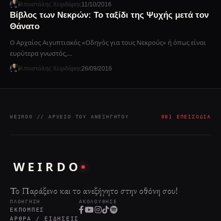
Αποστόλης Χειρδάρης
11/10/2016
Βίβλος των Νεκρών: Το ταξίδι της Ψυχής μετά τον
Θάνατο
Ο Αρχαίος Αιγυπτιακός «Οδηγός για τους Νεκρούς» ή όπως είναι
ευρύτερα γνωστός,…
Αποστόλης Χειρδάρης
26/09/2016
WEIRDO // ΑΡΧΕΊΟ ΤΟΥ ΑΝΕΞΉΓΗΤΟΥ
881 ΕΠΕΙΣΌΔΙΑ
WEIRDO
Το Παράξενο και το ανεξήγητο στην οθόνη σου!
ΠΛΟΉΓΗΣΗ
ΑΚΟΛΟΎΘΗΣΕ
ΕΚΠΟΜΠΈΣ
ΆΡΘΡΑ / ΕΙΔΉΣΕΙΣ