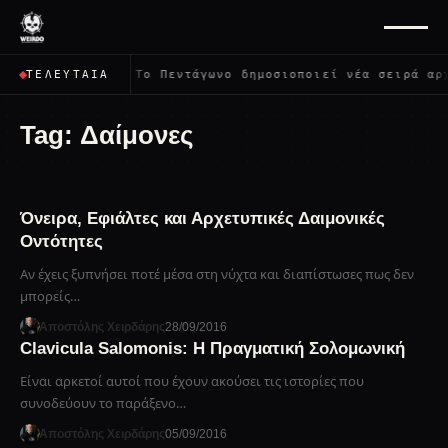
ψει όλους;
✦
Το Πεντάγωνο δημοσιοποιεί νέα σειρά αρχ
ΤΕΛΕΥΤΑΊΑ
Tag:
Δαίμονες
Όνειρα, Εφιάλτες και Αρχετυπικές Δαιμονικές
Οντότητες
Αν έχεις ξυπνήσει ποτέ μέσα στη νύχτα και διαπίστωσες πως δεν
μπορείς…
Αποστόλης Χειρδάρης
28/09/2016
Clavicula Salomonis: H Πραγματική Σολομωνική
Είναι αρκετοί αυτοί που έχουν ακούσει τις ιστορίες που
συνοδεύουν το παράξενο…
Αποστόλης Χειρδάρης
05/09/2016