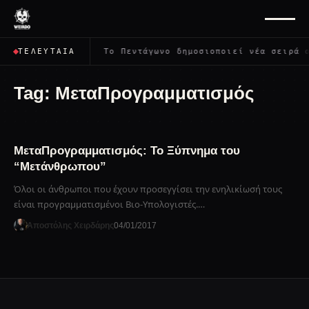
ρέψει όλους;
✦
Το Πεντάγωνο δημοσιοποιεί νέα σειρά α
ΤΕΛΕΥΤΑΊΑ
Tag:
ΜεταΠρογραμματισμός
ΜεταΠρογραμματισμός: Το Ξύπνημα του
“Μετάνθρωπου”
Όλοι οι άνθρωποι που έχουν προσεγγίσει την ενηλικίωσή τους
είναι προγραμματισμένοι Βιο-Υπολογιστές.…
Αποστόλης Χειρδάρης
04/01/2017