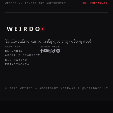
WEIRDO // ΑΡΧΕΊΟ ΤΟΥ ΑΝΕΞΉΓΗΤΟΥ
881 ΕΠΕΙΣΌΔΙΑ
WEIRDO
Το Παράξενο και το ανεξήγητο στην οθόνη σου!
ΠΛΟΉΓΗΣΗ
ΑΚΟΛΟΎΘΗΣΕ
ΕΚΠΟΜΠΈΣ
ΆΡΘΡΑ / ΕΙΔΉΣΕΙΣ
ΒΙΟΓΡΑΦΙΚΌ
ΕΠΙΚΟΙΝΩΝΊΑ
© 2026 WEIRDO — ΑΠΟΣΤΌΛΗΣ ΧΕΙΡΔΆΡΗΣ
@WEIRDOCCULT