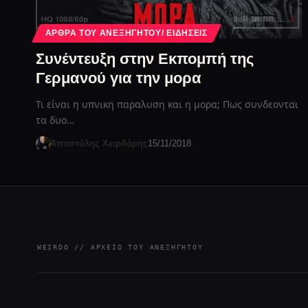
ΆΡΘΡΑ ΤΟΥ ΑΝΕΞΉΓΗΤΟΥ/ ΕΙΔΉΣΕΙΣ
Συνέντευξη στην Εκπομπή της
Γερμανού για την μορα
Τι είναι η υπνικη παραλυση και η μορα; Πως συνδεονται
τα δυο…
Αποστόλης Χειρδάρης
15/11/2018
WEIRDO // ΑΡΧΕΊΟ ΤΟΥ ΑΝΕΞΉΓΗΤΟΥ