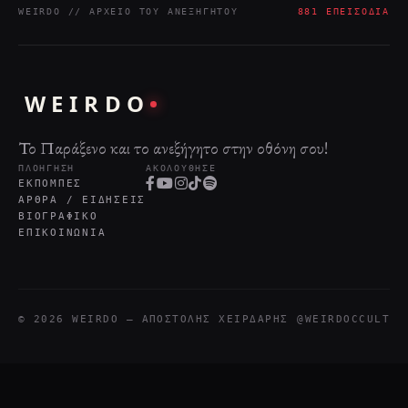
WEIRDO // ΑΡΧΕΊΟ ΤΟΥ ΑΝΕΞΉΓΗΤΟΥ
881 ΕΠΕΙΣΌΔΙΑ
WEIRDO
Το Παράξενο και το ανεξήγητο στην οθόνη σου!
ΠΛΟΉΓΗΣΗ
ΑΚΟΛΟΎΘΗΣΕ
ΕΚΠΟΜΠΈΣ
ΆΡΘΡΑ / ΕΙΔΉΣΕΙΣ
ΒΙΟΓΡΑΦΙΚΌ
ΕΠΙΚΟΙΝΩΝΊΑ
© 2026 WEIRDO — ΑΠΟΣΤΌΛΗΣ ΧΕΙΡΔΆΡΗΣ
@WEIRDOCCULT