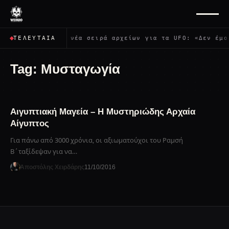
ωνο δημοσιοποιεί νέα σειρά αρχείων για τα UFO: «Δεν έμο
ΤΕΛΕΥΤΑΊΑ
Tag:
Μυσταγωγία
Αιγυπτιακή Μαγεία – Η Μυστηριώδης Αρχαία
Αίγυπτος
Για πάνω από 3000 χρόνια, οι αξιωματούχοι του Ραμσή
Β΄ταξίδεψαν για να…
Αποστόλης Χειρδάρης
11/10/2016