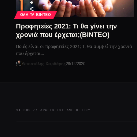
ΌΛΑ ΤΑ ΒΊΝΤΕΟ
Προφητείες 2021: Τι θα γίνει την
χρονιά που έρχεται;(ΒΙΝΤΕΟ)
Ποιές είναι οι προφητείες 2021; Τι θα συμβεί την χρονιά
που έρχεται…
Αποστόλης Χειρδάρης
28/12/2020
WEIRDO // ΑΡΧΕΊΟ ΤΟΥ ΑΝΕΞΉΓΗΤΟΥ