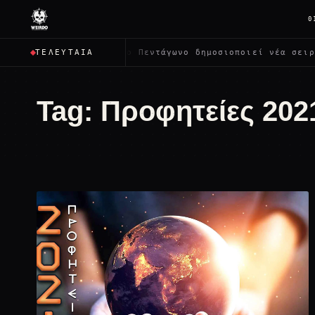
0
τρέψει όλους;
✦
Το Πεντάγωνο δημοσιοποιεί νέα σειρά 
ΤΕΛΕΥΤΑΊΑ
Tag:
Προφητείες 202