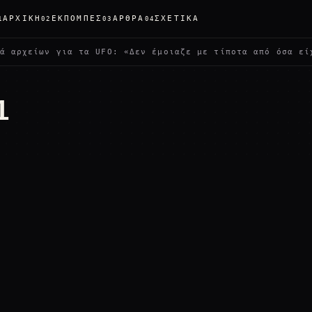
ΑΡΧΙΚΉ
ΕΚΠΟΜΠΈΣ
ΆΡΘΡΑ
ΣΧΕΤΙΚΆ
1
02
03
04
αρχείων για τα UFO: «Δεν έμοιαζε με τίποτα από όσα είχα
1