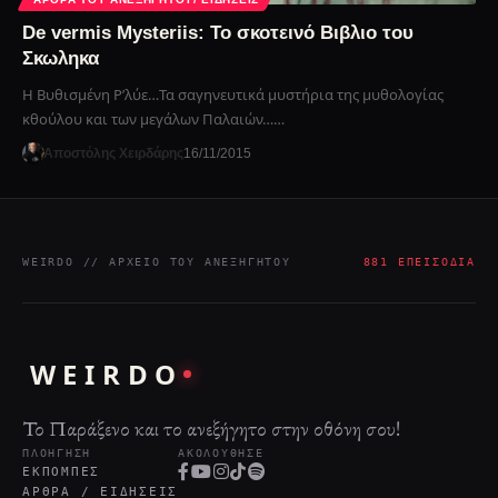
De vermis Mysteriis: Το σκοτεινό Βιβλιο του
Σκωληκα
Η Βυθισμένη Ρ’λύε…Τα σαγηνευτικά μυστήρια της μυθολογίας
κθούλου και των μεγάλων Παλαιών……
Αποστόλης Χειρδάρης
16/11/2015
WEIRDO // ΑΡΧΕΊΟ ΤΟΥ ΑΝΕΞΉΓΗΤΟΥ
881 ΕΠΕΙΣΌΔΙΑ
WEIRDO
Το Παράξενο και το ανεξήγητο στην οθόνη σου!
ΠΛΟΉΓΗΣΗ
ΑΚΟΛΟΎΘΗΣΕ
ΕΚΠΟΜΠΈΣ
ΆΡΘΡΑ / ΕΙΔΉΣΕΙΣ