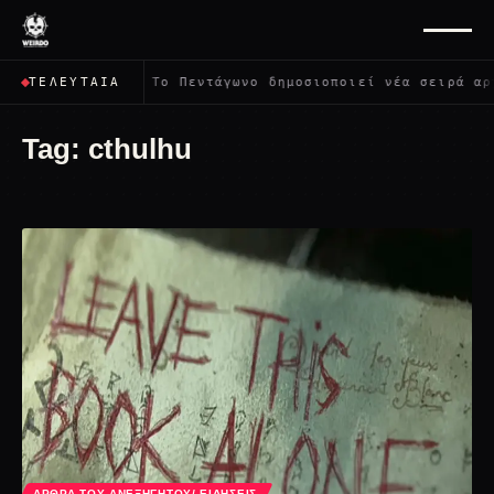
ψει όλους;
✦
Το Πεντάγωνο δημοσιοποιεί νέα σειρά αρχ
ΤΕΛΕΥΤΑΊΑ
Tag:
cthulhu
ΆΡΘΡΑ ΤΟΥ ΑΝΕΞΉΓΗΤΟΥ/ ΕΙΔΉΣΕΙΣ