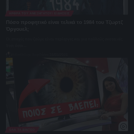
ΆΡΘΡΑ ΤΟΥ ΑΝΕΞΉΓΗΤΟΥ/ ΕΙΔΉΣΕΙΣ
Πόσο προφητικό είναι τελικά το 1984 του Τζωρτζ
Όργουελ;
Οι εποχές που ζούμε είναι περίεργες και για πολλούς σκοτεινές.
Έτσι όσοι…
Αποστόλης Χειρδάρης
16/03/2021
ΌΛΑ ΤΑ ΒΊΝΤΕΟ