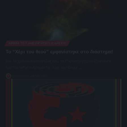
ΆΡΘΡΑ ΤΟΥ ΑΝΕΞΉΓΗΤΟΥ/ ΕΙΔΉΣΕΙΣ
Το “Χέρι του θεού” εμφανίστηκε στο διάστημα!
Στα 14 χρόνια λειτουργίας του, το Παρατηρητήριο Chandra X-
Ray της NASA εντόπισε το "Χέρι του Θεού",…
Weird News
29/06/2021