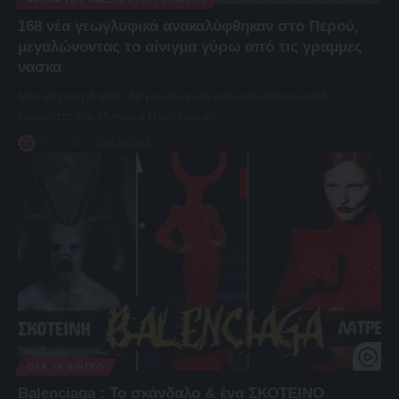
168 νέα γεωγλυφικά ανακαλύφθηκαν στο Περού,
μεγαλώνοντας το αίνιγμα γύρω από τις γραμμες
νασκα
Μία νέα σειρά από 168 γεωγλυφικά ανακαλύφθηκαν από
ερευνητές στο Μνημείο Παγκόσμιας…
Weird News
15/12/2022
ΌΛΑ ΤΑ ΒΊΝΤΕΟ
Balenciaga : Το σκάνδαλο & ένα ΣΚΟΤΕΙΝΟ