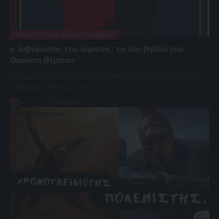
ΆΡΘΡΑ ΤΟΥ ΑΝΕΞΉΓΗΤΟΥ/ ΕΙΔΉΣΕΙΣ
ο λαβύρινθος του αίματος: το νέο βιβλίο του
Θανάση Βέμπου
Ο συγγραφέας και ερευνητής του αλλόκοσμου Θανάσης Βέμπος
κυκλοφορεί σύντομα το νέο…
Weird News
28/06/2021