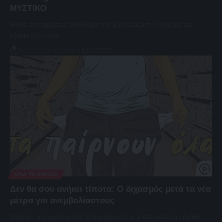
ΜΥΣΤΙΚΟ
Μέσα στο τεράστιο σκάνδαλο της Balenciaga που σόκαρε τον
κόσμο πριν απο…
Αποστόλης Χειρδάρης
13/12/2022
ΌΛΑ ΤΑ ΒΊΝΤΕΟ
Δεν θα σου ανήκει τίποτα: Ο διχασμός μετά τα νέα
μέτρα για ανεμβολίαστους
Υπάρχει μία φράση από το περίφημο πια great reset ( η μεγάλη…