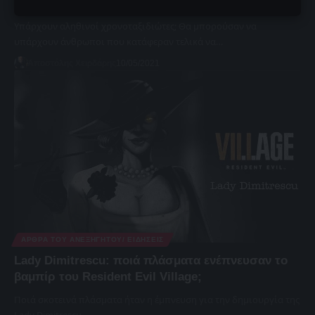
ταξίδεψαν στο χρόνο;
Υπάρχουν αληθινοί χρονοταξιδιώτες; Θα μπορούσαν να
υπάρχουν άνθρωποι που κατάφεραν τελικά να…
Αποστόλης Χειρδάρης
10/05/2021
ΆΡΘΡΑ ΤΟΥ ΑΝΕΞΉΓΗΤΟΥ/ ΕΙΔΉΣΕΙΣ
Lady Dimitrescu: ποιά πλάσματα ενέπνευσαν το
βαμπίρ του Resident Evil Village;
Ποιά σκοτεινά πλάσματα ήταν η έμπνευση για την δημιουργία της
Lady Dimitrescu,…