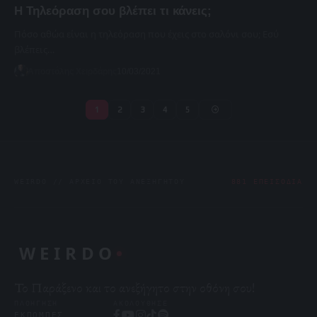
Η Τηλεόραση σου βλέπει τι κάνεις;
Πόσο αθώα είναι η τηλεόραση που έχεις στο σαλόνι σου; Εσύ
βλέπεις…
Αποστόλης Χειρδάρης
10/03/2021
1
2
3
4
5
WEIRDO // ΑΡΧΕΊΟ ΤΟΥ ΑΝΕΞΉΓΗΤΟΥ
881 ΕΠΕΙΣΌΔΙΑ
WEIRDO
Το Παράξενο και το ανεξήγητο στην οθόνη σου!
ΠΛΟΉΓΗΣΗ
ΑΚΟΛΟΎΘΗΣΕ
ΕΚΠΟΜΠΈΣ