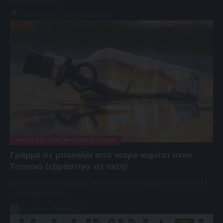
Αποστόλης Χειρδάρης
10/05/2021
ΆΡΘΡΑ ΤΟΥ ΑΝΕΞΉΓΗΤΟΥ/ ΕΙΔΉΣΕΙΣ
Γράμμα σε μπουκάλι από νεαρό κορίτσι στον
Τιτανικό ξεβράστηκε σε ακτή!
Ένα μυστηριώδες γράμμα σε μπουκάλι που γράφτηκε από ένα 13-
χρονο κορίτσι που…
Weird News
10/05/2021