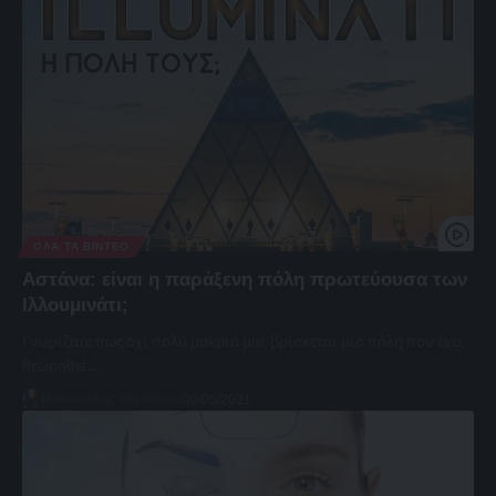
ΌΛΑ ΤΑ ΒΊΝΤΕΟ
Αστάνα: είναι η παράξενη πόλη πρωτεύουσα των
Ιλλουμινάτι;
Γνωρίζατε πως όχι πολύ μακριά μας βρίσκεται μία πόλη που έχει
θεωρηθεί…
Αποστόλης Χειρδάρης
09/05/2021