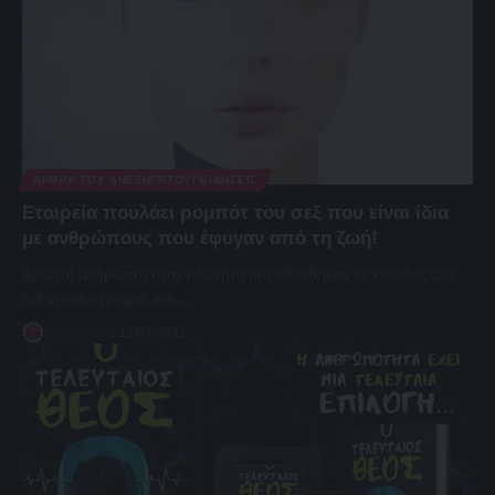
ΆΡΘΡΑ ΤΟΥ ΑΝΕΞΉΓΗΤΟΥ/ ΕΙΔΉΣΕΙΣ
Εταιρεία πουλάει ρομπότ του σεξ που είναι ίδια
με ανθρώπους που έφυγαν από τη ζωή!
Αρκετοί άνθρωποι στον πλανήτη απευθύνθηκαν σε κούκλες του
σεξ για συντροφιά, και…
Weird News
12/04/2021