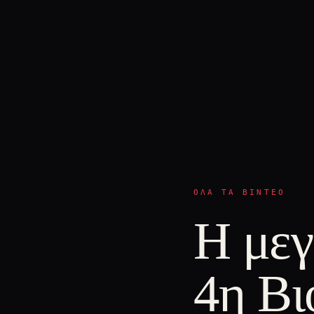
ΌΛΑ ΤΑ ΒΊΝΤΕΟ
Η μεγ
4η Βι