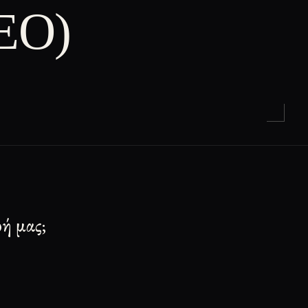
ΕΟ)
ωή μας;