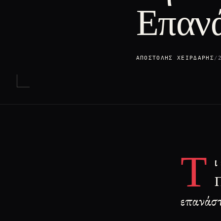
Επαν
ΑΠΟΣΤΌΛΗΣ ΧΕΙΡΔΆΡΗΣ
/
Τ
ι
Π
επανάστ