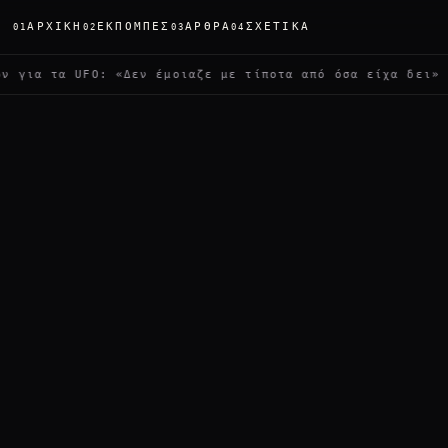
ΑΡΧΙΚΉ
ΕΚΠΟΜΠΈΣ
ΆΡΘΡΑ
ΣΧΕΤΙΚΆ
01
02
03
04
α UFO: «Δεν έμοιαζε με τίποτα από όσα είχα δει»
✦
Δύ