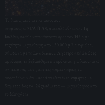
Το διαστημικό αντικείμενο, που
ονομάστηκε
3I/ATLAS
, ανακαλύφθηκε την
1η
Ιουλίου
, καθώς κατευθυνόταν προς τον Ήλιο με
ταχύτητα μεγαλύτερη από 130.000 μίλια την ώρα,
σύμφωνα με το Live Science. Λιγότερο από 24 ώρες
αργότερα, επιβεβαιώθηκε ότι πρόκειται για διαστημικό
αντικείμενο, με τις αρχικές παρατηρήσεις να
υποδηλώνουν ότι μπορεί να είναι ένας
κομήτης
με
διάμετρο έως και 24 χιλιόμετρα — μεγαλύτερος από
το Μανχάταν.