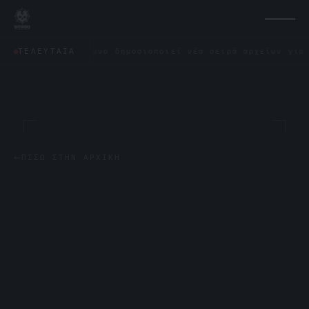
Το Πεντάγωνο δημοσιοποιεί νέα σειρά αρχείων για τα UFO: 
ΤΕΛΕΥΤΑΊΑ
←
ΠΊΣΩ ΣΤΗΝ ΑΡΧΙΚΉ