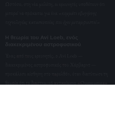
Ωστόσο, στη νέα μελέτη, οι ερευνητές υποθέτουν ότι
μπορεί να πρόκειται για ένα
«κομμάτι εξωγήινης
τεχνολογίας κατασκοπείας που έχει μεταμφιεστεί»
Η θεωρία του Avi Loeb, ενός
διακεκριμένου αστροφυσικού
Ένας από τους ερευνητές, ο Avi Loeb —
διακεκριμένος αστροφυσικός του Χάρβαρντ —
προκάλεσε αίσθηση στο παρελθόν, όταν διατύπωσε τη
θεωρία ότι το διαστημικό αντικείμενο «Oumuamua»
που είχε εμφανιστεί το 2017 θα μπορούσε να είναι
ένας
τεχνητός ανιχνευτής που στάλθηκε από μια
εξωγήινη πολιτεία
, όπως αναφέρει το
New York Post.