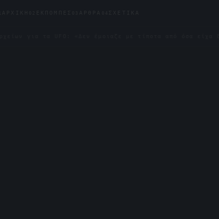
ΑΡΧΙΚΉ
ΕΚΠΟΜΠΈΣ
ΆΡΘΡΑ
ΣΧΕΤΙΚΆ
1
02
03
04
α τα UFO: «Δεν έμοιαζε με τίποτα από όσα είχα δει»
✦