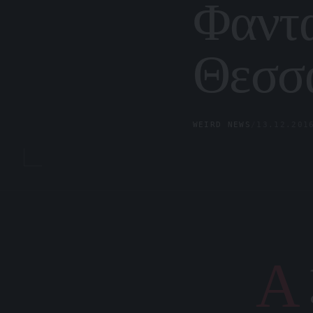
Φαντα
Θεσσ
WEIRD NEWS
/
13.12.201
Α