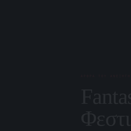
ΆΡΘΡΑ ΤΟΥ ΑΝΕΞΉΓΗ
Fanta
Φεστι