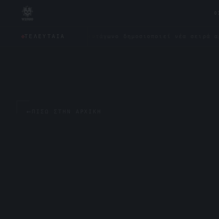
0
υς;
✦
Το Πεντάγωνο δημοσιοποιεί νέα σειρά αρχείων γι
ΤΕΛΕΥΤΑΊΑ
←
ΠΊΣΩ ΣΤΗΝ ΑΡΧΙΚΉ