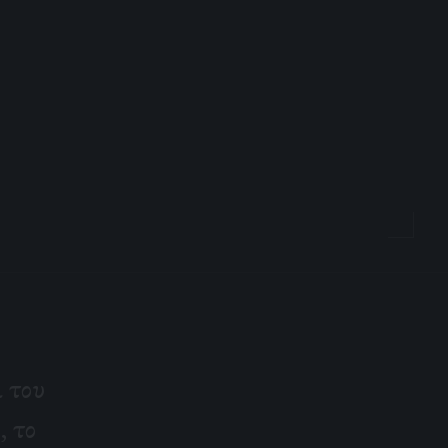
 του
, το