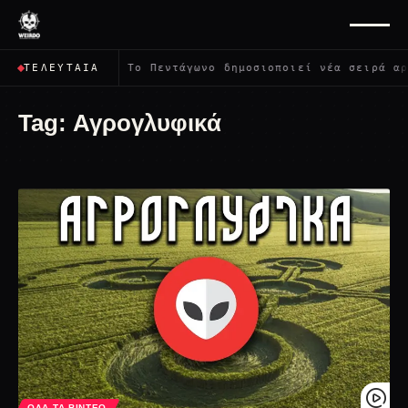
ψει όλους;
✦
Το Πεντάγωνο δημοσιοποιεί νέα σειρά αρχ
ΤΕΛΕΥΤΑΊΑ
Tag:
Αγρογλυφικά
ΌΛΑ ΤΑ ΒΊΝΤΕΟ