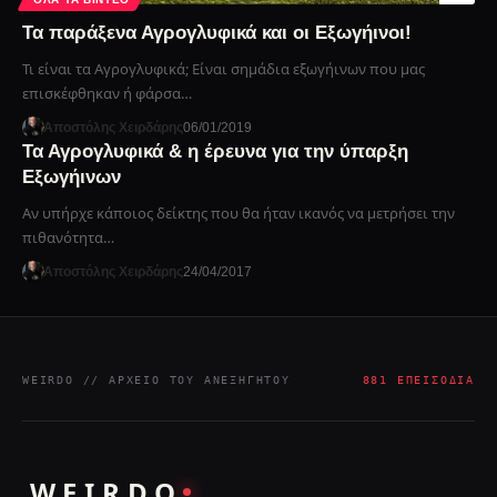
Τα παράξενα Αγρογλυφικά και οι Εξωγήινοι!
Τι είναι τα Αγρογλυφικά; Είναι σημάδια εξωγήινων που μας
επισκέφθηκαν ή φάρσα…
Αποστόλης Χειρδάρης
06/01/2019
Τα Αγρογλυφικά & η έρευνα για την ύπαρξη
Εξωγήινων
Αν υπήρχε κάποιος δείκτης που θα ήταν ικανός να μετρήσει την
πιθανότητα…
Αποστόλης Χειρδάρης
24/04/2017
WEIRDO // ΑΡΧΕΊΟ ΤΟΥ ΑΝΕΞΉΓΗΤΟΥ
881 ΕΠΕΙΣΌΔΙΑ
WEIRDO