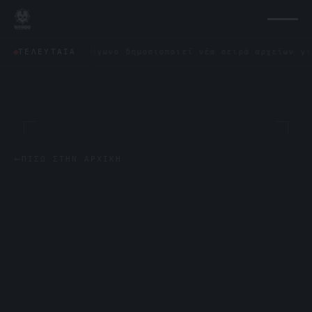
✦
Το Πεντάγωνο δημοσιοποιεί νέα σειρά αρχείων για τα U
ΤΕΛΕΥΤΑΊΑ
←
ΠΊΣΩ ΣΤΗΝ ΑΡΧΙΚΉ