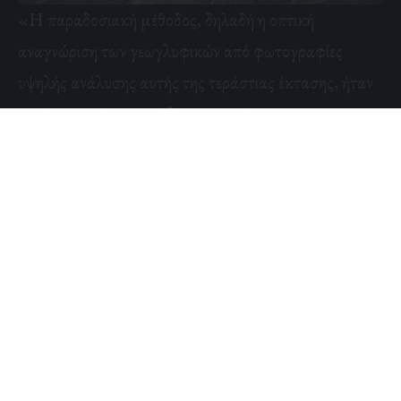
«Η παραδοσιακή μέθοδος, δηλαδή η οπτική
αναγνώριση των γεωγλυφικών από φωτογραφίες
υψηλής ανάλυσης αυτής της τεράστιας έκτασης, ήταν
αργή και ενείχε τον κίνδυνο ορισμένα να
παραληφθούν», διευκρινίζει ο επιστήμονας. Ενώ «η
επιταχυμένη έρευνα μέσω της Τεχνητής Νοημοσύνης
επέτρεψε τον εντοπισμό 303 νέων γεωγλυφικών μέσα
σε έξι μήνες επιτόπου εργασίας», σύμφωνα με το
άρθρο που δημοσιεύθηκε στην PNAS.
Για την ανακάλυψη των 303 σχημάτων χρειάσθηκε η
ανάλυση μεγάλου αριθμού γεωδιαστημικών
φωτογραφιών από αεροπλάνα και η συμμετοχή της