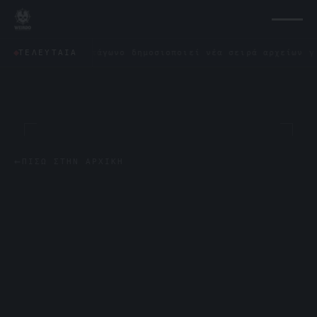
✦
Το Πεντάγωνο δημοσιοποιεί νέα σειρά αρχείων για τα
ΤΕΛΕΥΤΑΊΑ
←
ΠΊΣΩ ΣΤΗΝ ΑΡΧΙΚΉ