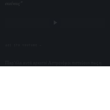
εκείνους”
ΔΕΣ ΣΤΟ YOUTUBE →
Παρ’όλα αυτά αρκετοί Αστρονόμοι πιστεύουν πως η
προειδοποίηση του Hawking δεν έχει βάση. Οι
Εξωγήινοι Πολιτισμοί που είναι τόσο εξελιγμένοι ώστε
να επισκεφθούν την Γη θα έπρεπε ήδη να γνωρίζουν την
ύπαρξη της Ανθρωπότητας μέσα από τα
Ραδιοτηλεοπτικά Σήματα που στέλνονται στο