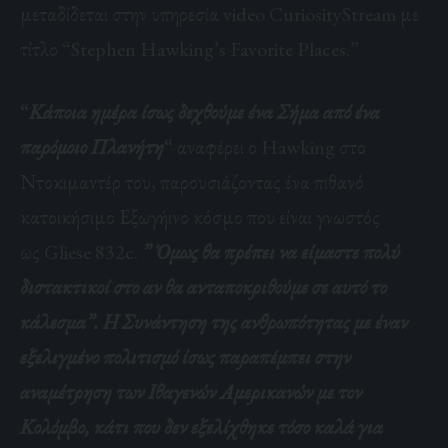
μεταδίδεται στην υπηρεσία video CuriosityStream με
τίτλο “Stephen Hawking’s Favorite Places.”
“
Κάποια ημέρα ίσως δεχθούμε ένα Σήμα από ένα
παρόμοιο Πλανήτη
“
αναφέρει ο Hawking στο
Ντοκιμαντέρ του, παρουσιάζοντας ένα πιθανό
κατοικήσιμο Εξωγήινο κόσμο που είναι γνωστός
ως Gliese 832c.
” Όμως θα πρέπει να είμαστε πολύ
διστακτικοί στο αν θα ανταποκριθούμε σε αυτό το
κάλεσμα”. Η Συνάντηση της ανθρωπότητας με έναν
εξελιγμένο πολιτισμό ίσως παραπέμπει στην
αναμέτρηση των Ιθαγενών Αμερικανών με τον
Κολόμβο, κάτι που δεν εξελίχθηκε τόσο καλά για