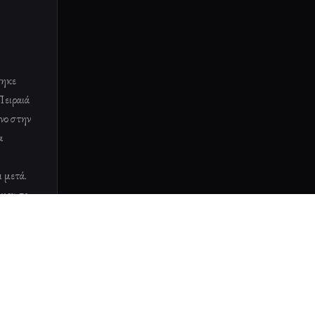
τηκε
Πειραιά
νο στην
α
ι μετά.
 μου σε
, αφού