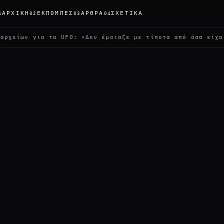
ΑΡΧΙΚΉ
ΕΚΠΟΜΠΈΣ
ΆΡΘΡΑ
ΣΧΕΤΙΚΆ
1
02
03
04
 για τα UFO: «Δεν έμοιαζε με τίποτα από όσα είχα δει»