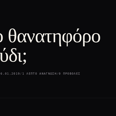
ο θανατηφόρο
ύδι;
06.01.2019
/
1 ΛΕΠΤΌ ΑΝΆΓΝΩΣΗ
/
0 ΠΡΟΒΟΛΈΣ