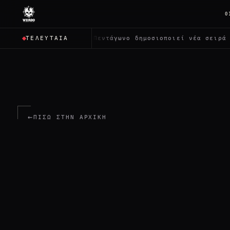
0
όλους;
✦
Το Πεντάγωνο δημοσιοποιεί νέα σειρά αρχείων
ΤΕΛΕΥΤΑΊΑ
←
ΠΊΣΩ ΣΤΗΝ ΑΡΧΙΚΉ