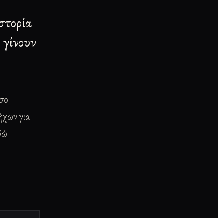
ιστορία
 γίνουν
όσο
ήχων για
δώ