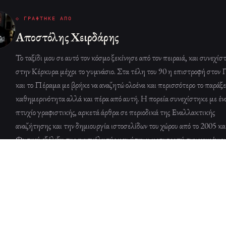
◇ ΓΡΆΦΤΗΚΕ ΑΠΌ
Αποστόλης Χειρδάρης
Το ταξίδι μου σε αυτό τον κόσμο ξεκίνησε από τον πειραιά, και συνεχίσ
στην Κέρκυρα μέχρι το γυμνάσιο. Στα τέλη του 90 η επιστροφή στον 
και το Πέραμα με βρήκε να αναζητώ ολοένα και περισσότερο το παράξε
καθημερινότητα αλλά και πέρα από αυτή. Η πορεία συνεχίστηκε με έν
πτυχίο γραφιστικής, αρκετά άρθρα σε περιοδικά της Εναλλακτικής
αναζήτησης και την δημιουργία ιστοσελίδων του χώρου από το 2005 κα
Φυσική εξέλιξη της ενασχόλησής μου ήταν η μετατροπή των κειμένων
βίντεο στο κανάλι weirdo στο youtube, το οποίο αγκάλιασε ο κόσμος
ήδη μετράει 175.000 συνδρομητές,ενώ σχεδόν 80.000 ακολουθούν τις
αναζητήσεις μου και στο TikTok!
ΠΛΉΡΕΣ ΒΙΟΓΡΑΦΙΚΌ →