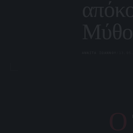
απόκο
Μύθο
ΑΝΝΊΤΑ ΙΩΆΝΝΟΥ
/
13.05
Ο