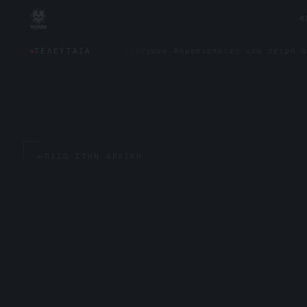
0
υς;
✦
Το Πεντάγωνο δημοσιοποιεί νέα σειρά αρχείων γι
ΤΕΛΕΥΤΑΊΑ
←
ΠΊΣΩ ΣΤΗΝ ΑΡΧΙΚΉ