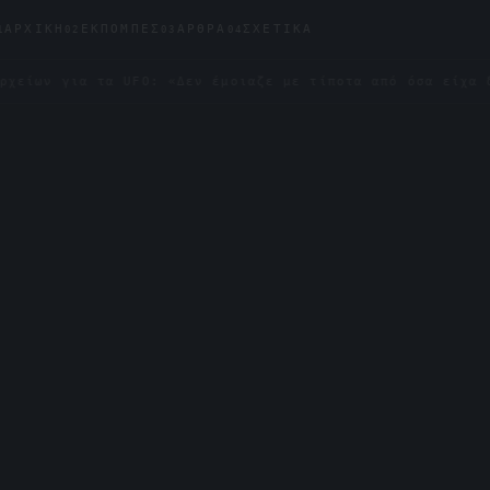
ΑΡΧΙΚΉ
ΕΚΠΟΜΠΈΣ
ΆΡΘΡΑ
ΣΧΕΤΙΚΆ
1
02
03
04
α τα UFO: «Δεν έμοιαζε με τίποτα από όσα είχα δει»
✦