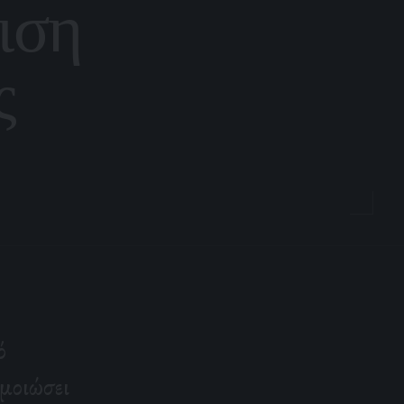
ιση
ς
ό
μοιώσει