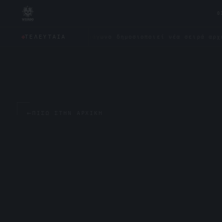
0
;
✦
Το Πεντάγωνο δημοσιοποιεί νέα σειρά αρχείων για 
ΤΕΛΕΥΤΑΊΑ
←
ΠΊΣΩ ΣΤΗΝ ΑΡΧΙΚΉ