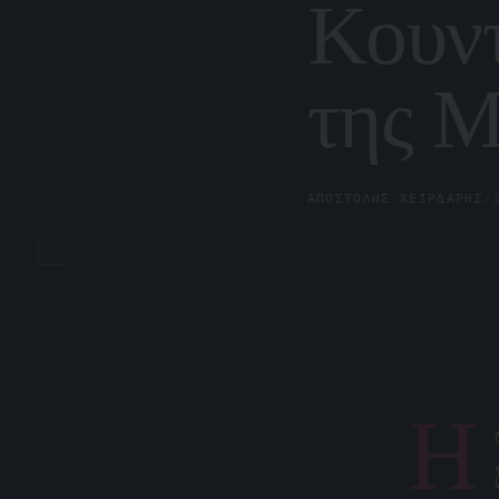
Κουντ
της Μ
ΑΠΟΣΤΌΛΗΣ ΧΕΙΡΔΆΡΗΣ
/
Η