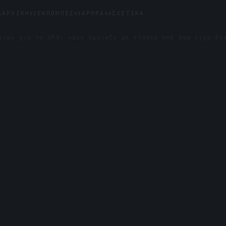
ΑΡΧΙΚΉ
ΕΚΠΟΜΠΈΣ
ΆΡΘΡΑ
ΣΧΕΤΙΚΆ
1
02
03
04
τα UFO: «Δεν έμοιαζε με τίποτα από όσα είχα δει»
✦
Δ