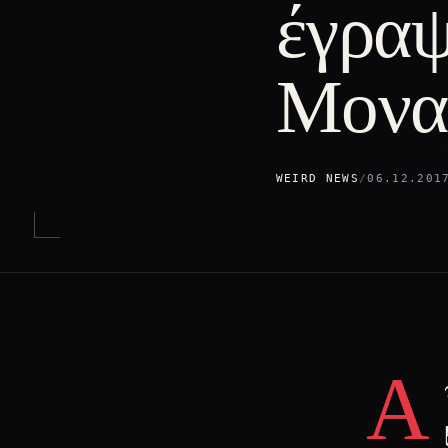
έγραψ
Μονα
WEIRD NEWS
/
06.12.201
Α