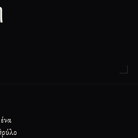
η
 ένα
θρύλο