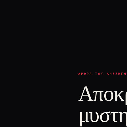
ΆΡΘΡΑ ΤΟΥ ΑΝΕΞΉΓΗ
Αποκ
μυστη