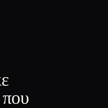
κε
 που