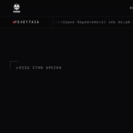
0
ους;
✦
Το Πεντάγωνο δημοσιοποιεί νέα σειρά αρχείων γ
ΤΕΛΕΥΤΑΊΑ
←
ΠΊΣΩ ΣΤΗΝ ΑΡΧΙΚΉ