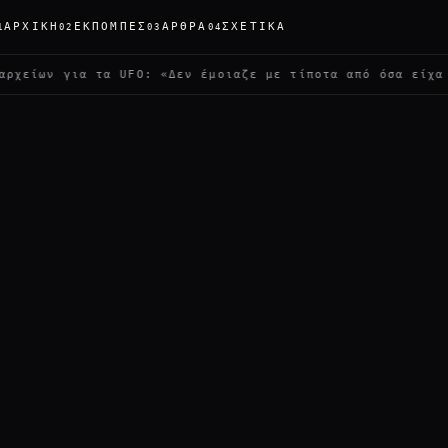
ΑΡΧΙΚΉ
ΕΚΠΟΜΠΈΣ
ΆΡΘΡΑ
ΣΧΕΤΙΚΆ
1
02
03
04
ια τα UFO: «Δεν έμοιαζε με τίποτα από όσα είχα δει»
✦