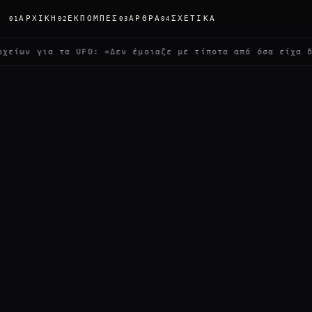
ΑΡΧΙΚΉ
ΕΚΠΟΜΠΈΣ
ΆΡΘΡΑ
ΣΧΕΤΙΚΆ
01
02
03
04
ια τα UFO: «Δεν έμοιαζε με τίποτα από όσα είχα δει»
✦