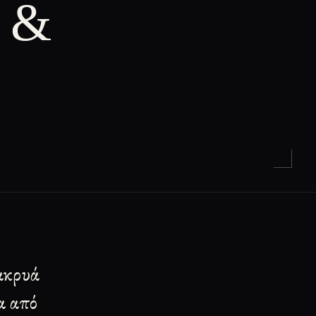
α &
μακρυά
α από