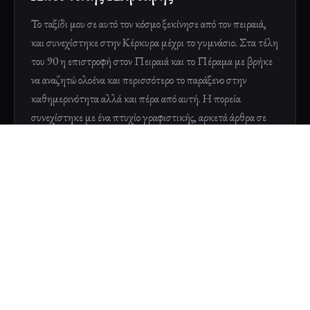
Το ταξίδι μου σε αυτό τον κόσμο ξεκίνησε από τον πειραιά,
και συνεχίστηκε στην Κέρκυρα μέχρι το γυμνάσιο. Στα τέλη
του 90 η επιστροφή στον Πειραιά και το Πέραμα με βρήκε
να αναζητώ ολοένα και περισσότερο το παράξενο στην
καθημερινότητα αλλά και πέρα από αυτή. Η πορεία
συνεχίστηκε με ένα πτυχίο γραφιστικής, αρκετά άρθρα σε
περιοδικά της Εναλλακτικής αναζήτησης και την
δημιουργία ιστοσελίδων του χώρου από το 2005 και μετά.
Φυσική εξέλιξη της ενασχόλησής μου ήταν η μετατροπή
των κειμένων μου σε βίντεο στο κανάλι weirdo στο
youtube, το οποίο αγκάλιασε ο κόσμος, αφού ήδη μετράει
175.000 συνδρομητές,ενώ σχεδόν 80.000 ακολουθούν τις
αναζητήσεις μου και στο TikTok!
ΠΛΉΡΕΣ ΒΙΟΓΡΑΦΙΚΌ →