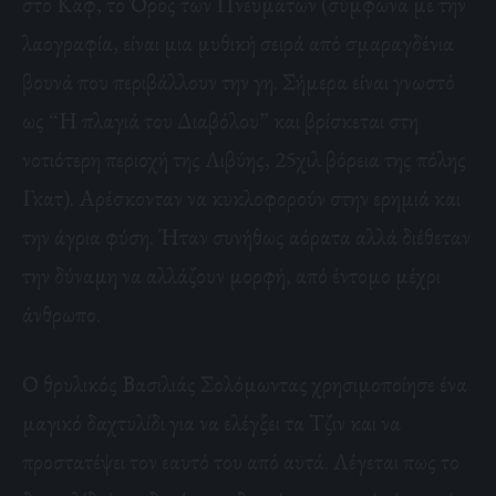
στο Καφ, το Όρος των Πνευμάτων (σύμφωνα με την
λαογραφία, είναι μια μυθική σειρά από σμαραγδένια
βουνά που περιβάλλουν την γη. Σήμερα είναι γνωστό
ως “Η πλαγιά του Διαβόλου” και βρίσκεται στη
νοτιότερη περιοχή της Λιβύης, 25χιλ βόρεια της πόλης
Γκατ). Αρέσκονταν να κυκλοφορούν στην ερημιά και
την άγρια φύση. Ήταν συνήθως αόρατα αλλά διέθεταν
την δύναμη να αλλάζουν μορφή, από έντομο μέχρι
άνθρωπο.
Ο θρυλικός Βασιλιάς Σολόμωντας χρησιμοποίησε ένα
μαγικό δαχτυλίδι για να ελέγξει τα Τζιν και να
προστατέψει τον εαυτό του από αυτά. Λέγεται πως το