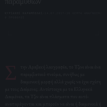
παραμυθιών
ΚΥΡΙΆΚΟΣ ΚΑΡΆΜΠΕΛΑΣ
/
14.07.2017
/
10 ΛΕΠΤΆ ΑΝΆΓΝΩΣΗ
/
0 ΠΡΟΒΟΛΈΣ
Σ
την Αραβική λαογραφία, το Τζινι είναι ένα
παρεμβατικό πνεύμα, συνήθως με
δαιμονική μορφή αλλά χω
ρίς να έχει σχέση
με τους Δαίμονες. Αντίστοιχα με τα Ελληνικά
Δαιμόνια, τα Τζιν είναι πλάσματα που αυτό-
αναπαράγονται και μπορούν να είναι ή δαιμονικά ή