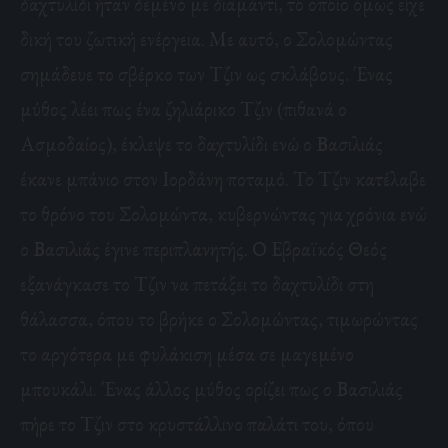
δαχτυλίδι ήταν δεμένο με διαμάντι, το οποίο όμως είχε
δική του ζωτική ενέργεια. Με αυτό, ο Σολομώντας
σημάδευε το σβέρκο των Τζιν ως σκλάβους. Ένας
μύθος λέει πως ένα ζηλιάρικο Τζιν (πιθανά ο
Ασμοδαίος), έκλεψε το δαχτυλίδι ενώ ο Βασιλιάς
έκανε μπάνιο στον Ιορδάνη ποταμό. Το Τζιν κατέλαβε
το θρόνο του Σολομώντα, κυβερνώντας για χρόνια ενώ
ο Βασιλιάς έγινε περιπλανητής. Ο Εβραϊκός Θεός
εξανάγκασε το Τζιν να πετάξει το δαχτυλίδι στη
θάλασσα, όπου το βρήκε ο Σολομώντας, τιμωρώντας
το αργότερα με φυλάκιση μέσα σε μαγεμένο
μπουκάλι. Ένας άλλος μύθος ορίζει πως ο Βασιλιάς
πήρε το Τζιν στο κρυστάλλινο παλάτι του, όπου