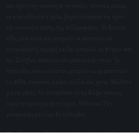
που έχουν την ικανότητα να πετούν, τα οποία μπορεί
να είναι αδύνατα ή ψηλά, βαριά ή ελαφριά και έχουν
την ικανότητα επίσης της Αλλομορφίας. Το δεύτερο
είδος είναι αυτά που μπορούν να κατοικούν σε
συγκεκριμένη περιοχή και δεν μπορούν να φύγουν από
κει. Συνήθως κατοικούν σε ερειπωμένα σπίτια. Το
τρίτο είδος είναι εκείνα που μπορούν να εμφανιστούν
ως φίδια, σκορπιοί, μαύροι σκύλοι και γάτες. Μάλιστα
για τις γάτες, δεν επιτρέπεται να τις διώξει κάποιος
νωρίς το πρωί ή αργά τη νύχτα, διότι είναι Τζιν
μεταμορφωμένο και θα εκδικηθεί.
Παρόλο που το Κοράνιο αναφέρει μόνο τρία είδη: τα