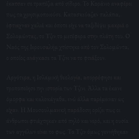
έκατσαν σε τραπέζια από σίδερο. Το Κοράνιο αναφέρει
πως τα χρησιμοποιούσε. Κατασκεύαζαν παλάτια,
έφτιαχναν χαλιά και όποτε είχε να ταξιδέψει μακριά ο
Σολομώντας, το Τζιν το μετέφερα στην πλάτη του. Ο
Ναός της Ιερουσαλήμ χτίστηκε από τον Σολομώντα,
ο οποίος ανάγκασε τα Τζινι να το φτιάξουν.
Αργότερα, η Ισλαμική θεολογία, απορρόφησε και
τροποποίησε την ιστορία των Τζινι. Άλλα τα έκανε
όμορφα και καλοκάγαθα, ενώ άλλα παρέμειναν ως
είχαν. Η Μουσουλμανική παράδοση ορίζει πως οι
άνθρωποι φτιάχτηκαν από πηλό και νερό, και η ουσία
των αγγέλων είναι το φως. Τα Τζιν όμως γεννήθηκαν