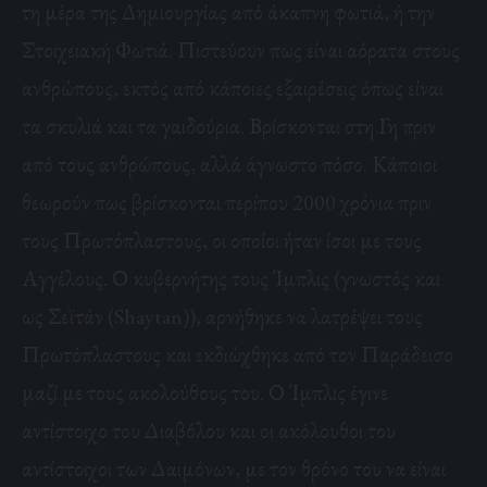
τη μέρα της Δημιουργίας από άκαπνη φωτιά, ή την
Στοιχειακή Φωτιά. Πιστεύουν πως είναι αόρατα στους
ανθρώπους, εκτός από κάποιες εξαιρέσεις όπως είναι
τα σκυλιά και τα γαιδούρια. Βρίσκονται στη Γη πριν
από τους ανθρώπους, αλλά άγνωστο πόσο. Κάποιοι
θεωρούν πως βρίσκονται περίπου 2000 χρόνια πριν
τους Πρωτόπλαστους, οι οποίοι ήταν ίσοι με τους
Αγγέλους. Ο κυβερνήτης τους Ίμπλις (γνωστός και
ως Σεϊτάν (
Shaytan
)), αρνήθηκε να λατρέψει τους
Πρωτόπλαστους και εκδιώχθηκε από τον Παράδεισο
μαζί με τους ακολούθους του. Ο Ίμπλις έγινε
αντίστοιχο του Διαβόλου και οι ακόλουθοι του
αντίστοιχοι των Δαιμόνων, με τον θρόνο του να είναι