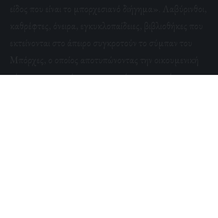
είδος που είναι το μπορχεσιανό διήγημα». Λαβύρινθοι,
καθρέφτες, όνειρα, εγκυκλοπαίδειες, βιβλιοθήκες που
εκτείνονται στο άπειρο συγκροτούν το σύμπαν του
Μπόρχες, ο οποίος αποτυπώνοντας την οικουμενική
τάση για φαντασίωση «αντικατέστησε», γράφει ο
Χάρολντ Μπλουμ, «τον Τσέχοφ ως τη μείζονα μορφή
επίδρασης στο διήγημα κατά το δεύτερο μισό του
20ού αιώνα».
Δείτε το αφιέρωμα στη ζώή του Χόρχε Λουίς Μπόρχες