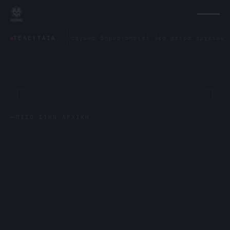
;
✦
Το Πεντάγωνο δημοσιοποιεί νέα σειρά αρχείων για 
ΤΕΛΕΥΤΑΊΑ
←
ΠΊΣΩ ΣΤΗΝ ΑΡΧΙΚΉ