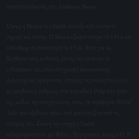
προστατευόμενος του
Ambrose Bierce
.
Όμως η Μοίρα του Smith άλλαξε από εκείνο το
σημείο και έπειτα. Ο Bierce εξαφανίστηκε το 1914 και
ο Sterling Αυτοκτόνησε το 1926. Έτσι για να
βοηθήσει τους ασθενείς γονείς του έστρεψε το
ενδιαφέρον του στην συγγραφή φανταστικής
Λογοτεχνίας.γράφοντας ιστορίες τις οποίες πουλούσε
με ραγδαίους ρυθμούς στα περιοδικά Pulp που ήταν
της μόδας την εποχή εκείνη, όπως το περίφημο
Weird
Tales
που εξέδωσε πάνω από μία ντουζίνα από τις
ιστορίες του. Εκείνη την εποχή ο Smith
αλληλογραφούσε με Φίλους Συγγραφείς όπως ο
H. P.