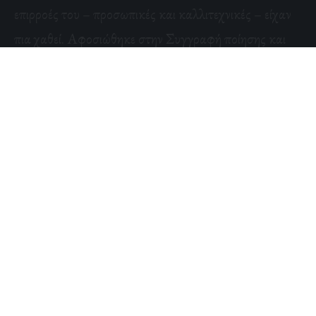
επιρροές του – προσωπικές και καλλιτεχνικές – είχαν
πια χαθεί. Αφοσιώθηκε στην Συγγραφή ποίησης και
δοκίμασε τις δυνατότητές του στην Γλυπτική και την
Ζωγραφική. Με το πέρασμα της μόδας των Pulp
περιοδικών εκδόθηκαν ποιητικές του Συλλογές με την
μορφή Βιβλίου από τις εκδόσεις
Arkham House
που
ήταν ιδιοκτησίας του Μαθητή του Lovecraft,
August
Derleth
.
Αν και τον περιέβαλλε η φήμη του Καρδιοκατακτητή,
ο Smith δεν αφοσιώθηκε σε καμία γυναίκα ώσπου
γνώρισε και παντρεύτηκε την Carol Dorman το 1954.
Απεβίωσε στον ύπνο του το 1961, αφού είχε υποφέρει