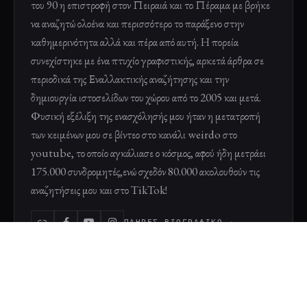
του 90 η επιστροφή στον Πειραιά και το Πέραμα με βρήκε
να αναζητώ ολοένα και περισσότερο το παράξενο στην
καθημερινότητα αλλά και πέρα από αυτή. Η πορεία
συνεχίστηκε με ένα πτυχίο γραφιστικής, αρκετά άρθρα σε
περιοδικά της Εναλλακτικής αναζήτησης και την
δημιουργία ιστοσελίδων του χώρου από το 2005 και μετά.
Φυσική εξέλιξη της ενασχόλησής μου ήταν η μετατροπή
των κειμένων μου σε βίντεο στο κανάλι weirdo στο
youtube, το οποίο αγκάλιασε ο κόσμος, αφού ήδη μετράει
175.000 συνδρομητές,ενώ σχεδόν 80.000 ακολουθούν τις
αναζητήσεις μου και στο TikTok!
ΠΛΉΡΕΣ ΒΙΟΓΡΑΦΙΚΌ →