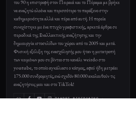
του 90 η επιστροφή στον Πειραιά και το Πέραμα με βρήκε
να αναζητώ ολοένα και περισσότερο το παράξενο στην
καθημερινότητα αλλά και πέρα από αυτή. Η πορεία
συνεχίστηκε με ένα πτυχίο γραφιστικής, αρκετά άρθρα σε
περιοδικά της Εναλλακτικής αναζήτησης και την
δημιουργία ιστοσελίδων του χώρου από το 2005 και μετά.
Φυσική εξέλιξη της ενασχόλησής μου ήταν η μετατροπή
των κειμένων μου σε βίντεο στο κανάλι weirdo στο
youtube, το οποίο αγκάλιασε ο κόσμος, αφού ήδη μετράει
175.000 συνδρομητές,ενώ σχεδόν 80.000 ακολουθούν τις
αναζητήσεις μου και στο TikTok!
ΠΛΉΡΕΣ ΒΙΟΓΡΑΦΙΚΌ →