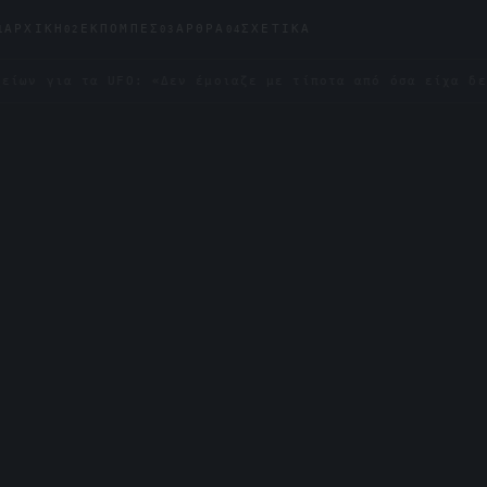
ΑΡΧΙΚΉ
ΕΚΠΟΜΠΈΣ
ΆΡΘΡΑ
ΣΧΕΤΙΚΆ
1
02
03
04
 τα UFO: «Δεν έμοιαζε με τίποτα από όσα είχα δει»
✦