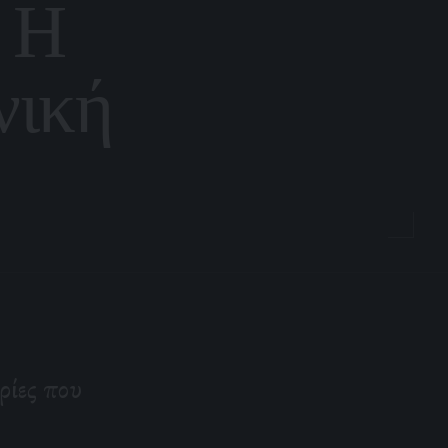
: H
νική
ρίες που