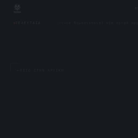
0
ς;
✦
Το Πεντάγωνο δημοσιοποιεί νέα σειρά αρχείων για
ΤΕΛΕΥΤΑΊΑ
←
ΠΊΣΩ ΣΤΗΝ ΑΡΧΙΚΉ