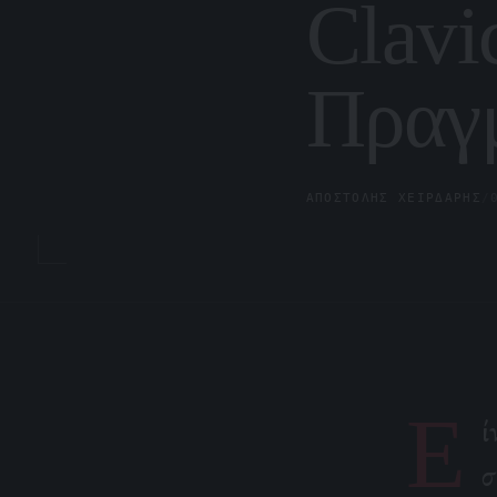
Clavi
Πραγ
ΑΠΟΣΤΌΛΗΣ ΧΕΙΡΔΆΡΗΣ
/
Ε
ί
σ