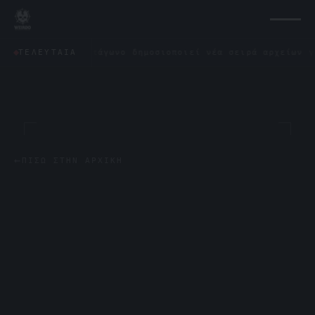
✦
Το Πεντάγωνο δημοσιοποιεί νέα σειρά αρχείων για τ
ΤΕΛΕΥΤΑΊΑ
←
ΠΊΣΩ ΣΤΗΝ ΑΡΧΙΚΉ