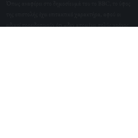
Όπως αναφέρει στο δημοσίευμά του το BBC, το ύφος
της επιστολής έχει επιτακτικό χαρακτήρα, αφού οι
ειδικοί προειδοποιούν ότι «δεν απομένει πολύς χρόνος
για δράση».
«Μόλις ανοίξει το κουτί της Πανδώρας θα είναι
δύσκολο να κλείσει» προειδοποιούν.
Οι ειδικοί ζητούν να περιληφθεί στον κατάλογο
απαγόρευσης όπλων βάσει της Σύμβασης των
Ηνωμένων Εθνών για ορισμένα συμβατικά όπλα
(CCW), αυτό που περιγράφουν ως «ανήθικη
τεχνολογία». Μια ενδεχόμενη απαγόρευση ανάπτυξης