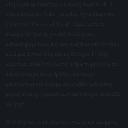
λέξη Ζόμπι εμφανίστηκε για πρώτη φορά το 1810
όταν ο Ιστορικός Robert Southey την ανέφερε στο
βιβλίο του “History of Brazil”. Όμως αυτό το
πλάσμα δεν ήταν το γνωστό σε όλους μας
ανθρωποφάγο τέρας που αναγεννήθηκε από τον τάφο,
αλλά μία Δυτικο-Αφρικανική Θεότητα. Η Λέξη
αργότερα υπέδειξε την ζωτική ανθρώπινη ενέργεια που
άφηνε το σώμα του ανθρώπου, και τελικά
μετατράπηκε στο πλάσμα που διαθέτει ανθρώπινη
μορφή αλλά όχι χαρακτήρα,συνειδητότητα, εξυπνάδα
και ψυχή.
Ο Μύθος των ζομπι είναι πολύ παλιός και ριζωμένος