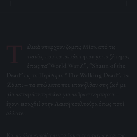
Τ
ελικά υπαρχουν ζομπι; Μέσα από τις
ταινίες που καταπιάστηκαν με το ζήτημα,
όπως τα“World War Z”, “Shaun of the
Dead” ως το Περίφημο “The Walking Dead”, τα
Ζόμπι – τα πτώματα που επανήλθαν στη ζωή με
μία ασταμάτητη
πείνα για ανθρώπινη σάρκα
–
έχουν εισαχθεί στην Λαική κουλτούρα όπως ποτέ
άλλοτε..
Και αν όλοι γνωρίζουμε τα ζομπι των ταινιών και της