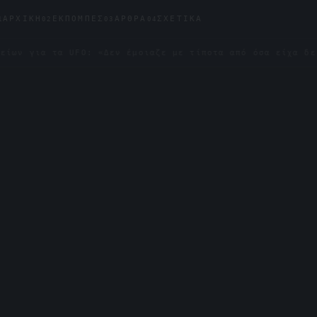
ΑΡΧΙΚΉ
ΕΚΠΟΜΠΈΣ
ΆΡΘΡΑ
ΣΧΕΤΙΚΆ
1
02
03
04
 τα UFO: «Δεν έμοιαζε με τίποτα από όσα είχα δει»
✦