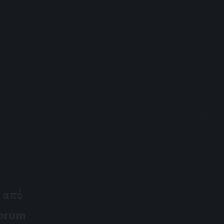
, από
Forum