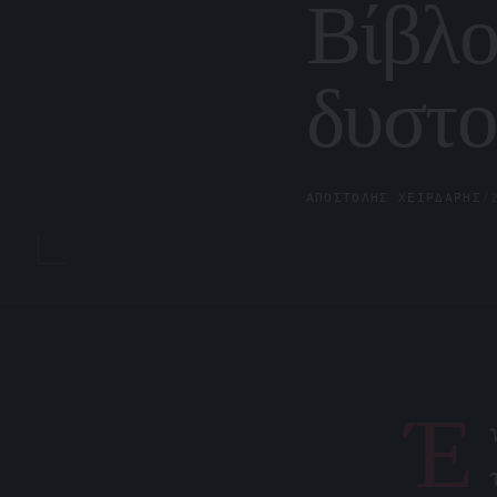
Βίβλο
δυστο
ΑΠΟΣΤΌΛΗΣ ΧΕΙΡΔΆΡΗΣ
/
Έ