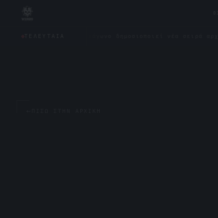
0
ς;
✦
Το Πεντάγωνο δημοσιοποιεί νέα σειρά αρχείων για
ΤΕΛΕΥΤΑΊΑ
←
ΠΊΣΩ ΣΤΗΝ ΑΡΧΙΚΉ