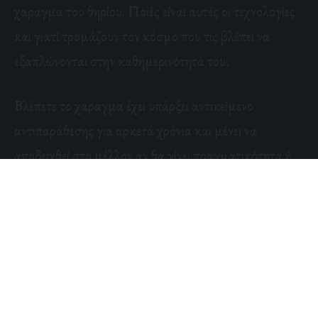
χαραγμα του θηρίου. Ποιές είναι αυτές οι τεχνολογίες
και γιατί τρομάζουν τον κόσμο που τις βλέπει να
εξαπλώνονται στην καθημερινότητά του;
Βλέπετε το χαραγμα έχει υπάρξει αντικείμενο
αντιπαράθεσης για αρκετά χρόνια και μένει να
αποδειχθεί στο μέλλον αν θα γίνει πραγματικότητα ή
όχι. Θα είναι μία συμβολική κατάσταση, ή μία
μικροσκοπική συσκευή; θα βρίσκεται πάνω μας ή θα
εμφυτεύεται στο σώμα των ανθρώπων;
Σχεδόν όλες οι τεχνολογίες που συνδέθηκαν με το
χαραγμα αφορούν την παρακολούθηση και την