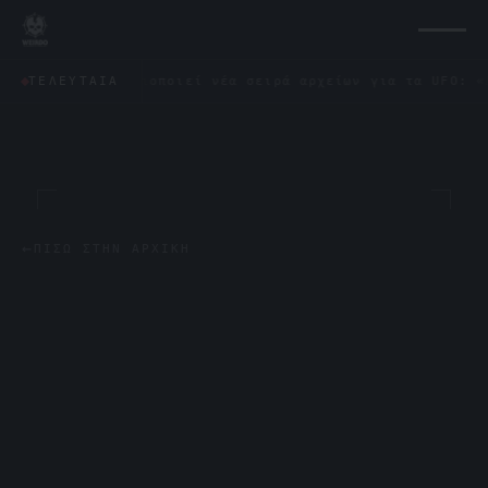
ο δημοσιοποιεί νέα σειρά αρχείων για τα UFO: «Δεν έμοια
ΤΕΛΕΥΤΑΊΑ
←
ΠΊΣΩ ΣΤΗΝ ΑΡΧΙΚΉ